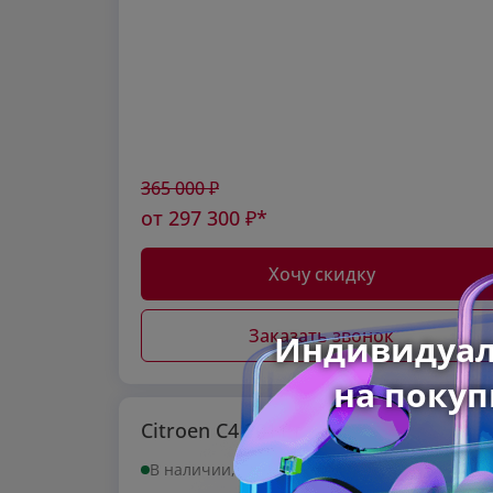
365 000
₽
от
297 300
₽*
Хочу скидку
Заказать звонок
Citroen C4 2011 г
В наличии, Тверь