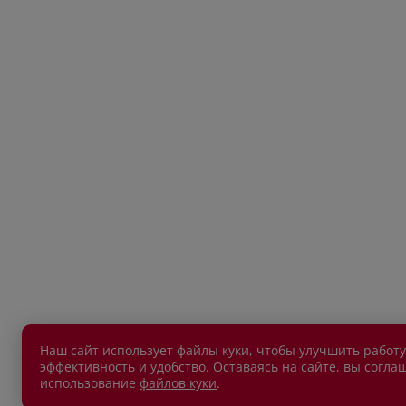
Наш сайт использует файлы куки, чтобы улучшить работу
эффективность и удобство. Оставаясь на сайте, вы согла
использование
файлов куки
.