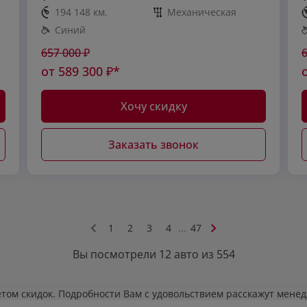
194 148 км.
Механическая
Синий
657 000
₽
от
589 300
₽*
Хочу скидку
Заказать звонок
1
2
3
4
...
47
Вы посмотрели 12 авто из 554
етом скидок. Подробности Вам с удовольствием расскажут мене