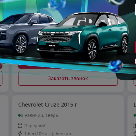
Передний
1.4 л (75 л.с.), Бензин
101 716 км.
Механическая
Бежевый
525 000
₽
от
457 300
₽*
Хочу скидку
Заказать звонок
Chevrolet Cruze 2015 г
В наличии, Тверь
Передний
1.6 л (109 л.с.), Бензин