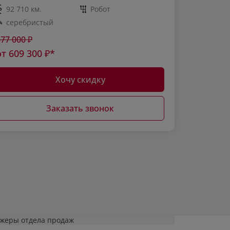
92 710 км.
Робот
серебристый
677 000
₽
от
609 300
₽*
Хочу скидку
Заказать звонок
джеры отдела продаж