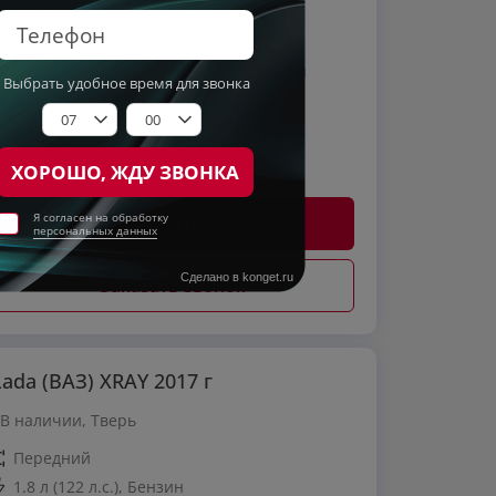
Передний
1.6 л (106 л.с.), Бензин
132 298 км.
Механическая
серебристый
545 000
₽
от
477 300
₽*
Хочу скидку
Заказать звонок
Lada (ВАЗ) XRAY 2017 г
В наличии, Тверь
Передний
1.8 л (122 л.с.), Бензин