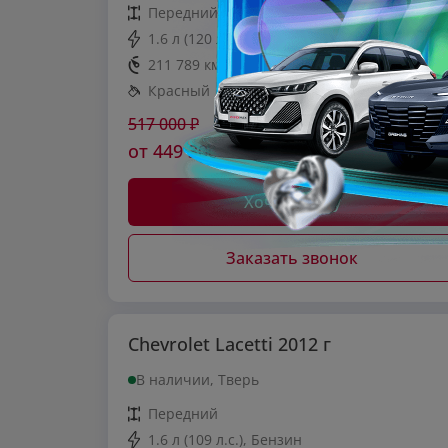
Передний
1.6 л (120 л.с.), Бензин
211 789 км.
Автоматическая
Красный
517 000
₽
от
449 300
₽*
Хочу скидку
Заказать звонок
Chevrolet Lacetti 2012 г
В наличии, Тверь
Передний
1.6 л (109 л.с.), Бензин