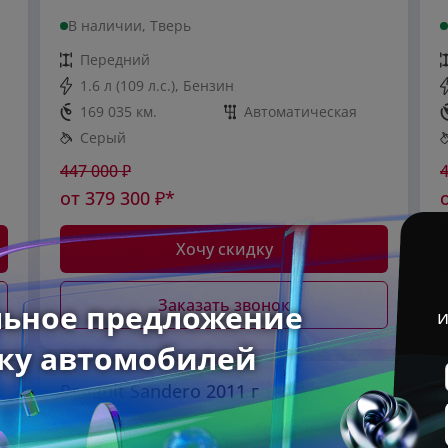
В наличии, Тверь
Передний
1.6 л (109 л.с.), Бензин
169 035 км.
Автоматическая
Серый
447 000
₽
от
379 300
₽*
Хочу скидку
Заказать звонок
Renault Sandero 2011 г
В наличии, Тверь