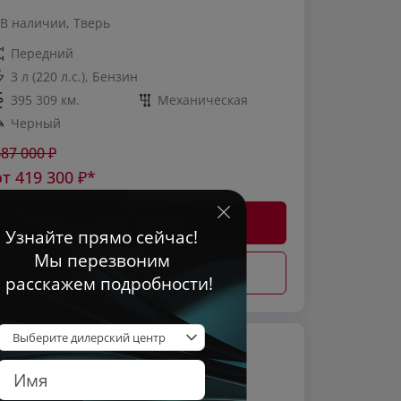
В наличии, Тверь
Передний
3 л (220 л.с.), Бензин
395 309 км.
Механическая
Черный
487 000
₽
от
419 300
₽*
Хочу скидку
Заказать звонок
Lada (ВАЗ) Granta 2016 г
В наличии, Тверь