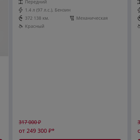
Передний
1.4 л (97 л.с.), Бензин
372 138 км.
Механическая
Красный
317 000
₽
от
249 300
₽*