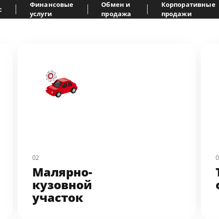
Финансовые
Обмен и
Корпоративные
с
услуги
продажа
продажи
02
Малярно-
кузовной 
участок