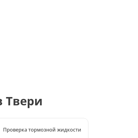
в Твери
Проверка тормозной жидкости
Компл
автом