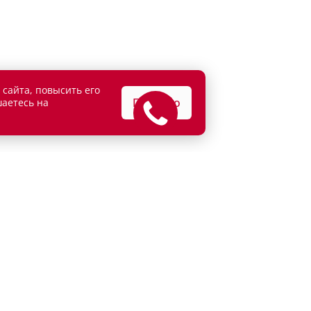
 сайта, повысить его
Понятно
шаетесь на
АТЕЛЯМ
ВЛАДЕЛЬЦАМ
едитование
Сервисные спецпредложени
рахование
Сервисное обслуживание
г
Кузовной ремонт
и продажа
Детейлинг