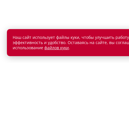
Наш сайт использует файлы куки, чтобы улучшить работу
эффективность и удобство. Оставаясь на сайте, вы согла
использование
файлов куки
.
АВТОМОБИЛИ В НАЛИЧИИ
ПОКУП
Новые автомобили
Автокр
Автомобили с пробегом
Автост
Лизин
Обмен 