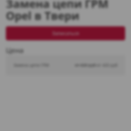
Замена цепи ГРМ
Opel в Твери
Записаться
Цена
Замена цепи ГРМ
от 600 руб 
от 420 руб