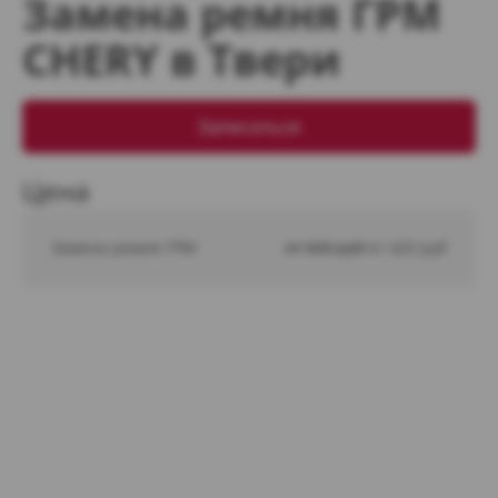
Замена ремня ГРМ
CHERY в Твери
Записаться
Цена
Замена ремня ГРМ
от 600 руб 
от 420 руб