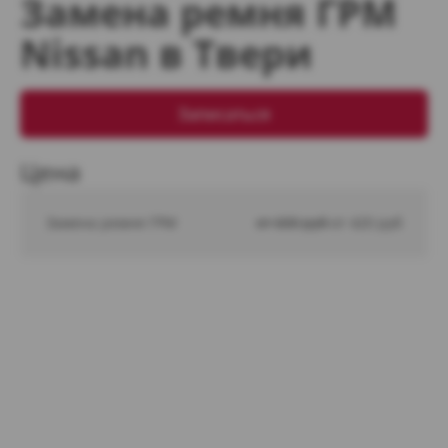
Замена ремня ГРМ
Nissan в Твери
Записаться
Цена
Замена ремня ГРМ
от 600 руб 
от 420 руб