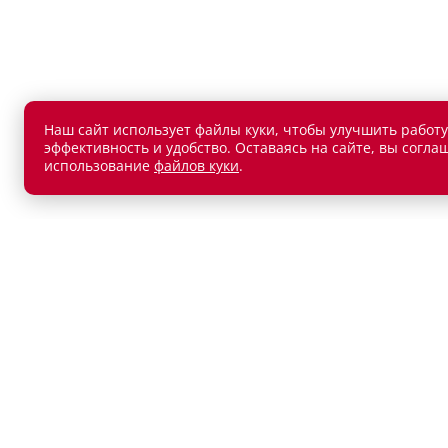
Наш сайт использует файлы куки, чтобы улучшить работу
эффективность и удобство. Оставаясь на сайте, вы согла
использование
файлов куки
.
АВТОМОБИЛИ В НАЛИЧИИ
ПОКУП
Новые автомобили
Автокр
Автомобили с пробегом
Автост
Лизин
Обмен 