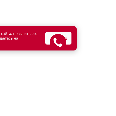
 сайта, повысить его
Понятно
шаетесь на
АТЕЛЯМ
ВЛАДЕЛЬЦАМ
едитование
Сервисные спецпредложени
рахование
Сервисное обслуживание
г
Кузовной ремонт
и продажа
Детейлинг