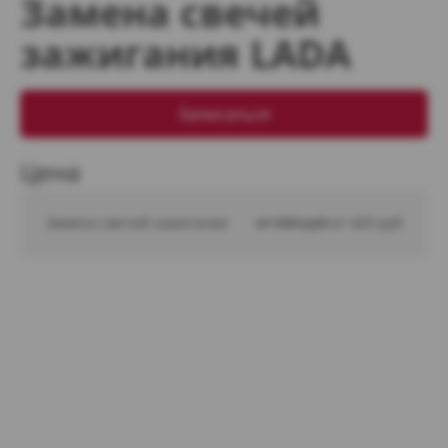
Замена свечей
зажигания LADA
Записаться
Цена
Замена свечей зажигания
от 600 руб 
от 420 руб