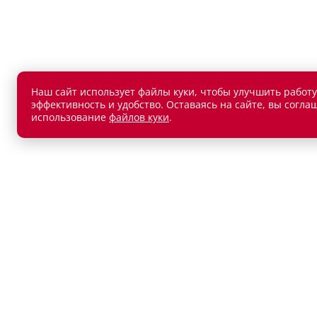
Наш сайт использует файлы куки, чтобы улучшить работу
эффективность и удобство. Оставаясь на сайте, вы согла
использование
файлов куки
.
АВТОМОБИЛИ В НАЛИЧИИ
ПОКУП
Новые автомобили
Автокр
Автомобили с пробегом
Автост
Лизин
Обмен 