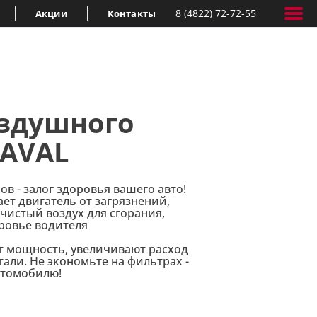
8 (4822) 72-72-55
Акции
Контакты
оздушного
HAVAL
в - залог здоровья вашего авто!
т двигатель от загрязнений,
чистый воздух для сгорания,
ровье водителя
 мощность, увеличивают расход
али. Не экономьте на фильтрах -
втомобилю!