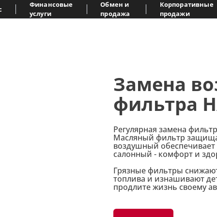
Финансовые
Обмен и
Корпоративные
с
услуги
продажа
продажи
Замена в
фильтра 
Регулярная замена фильтро
Масляный фильтр защищае
воздушный обеспечивает 
салонный - комфорт и здо
Грязные фильтры снижают
топлива и изнашивают дет
продлите жизнь своему а