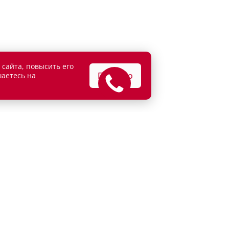
 сайта, повысить его
Понятно
шаетесь на
АТЕЛЯМ
ВЛАДЕЛЬЦАМ
едитование
Сервисные спецпредложени
рахование
Сервисное обслуживание
г
Кузовной ремонт
и продажа
Детейлинг