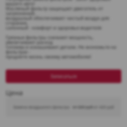
вашего авто!
Масляный фильтр защищает двигатель от
загрязнений,
воздушный обеспечивает чистый воздух для
сгорания,
салонный - комфорт и здоровье водителя
Грязные фильтры снижают мощность,
увеличивают расход
топлива и изнашивают детали. Не экономьте на
фильтрах -
продлите жизнь своему автомобилю!
Записаться
Цена
Замена воздушного фильтра
от 600 руб 
от 420 руб