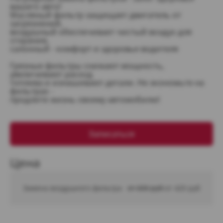
вашего авто!
Масляный фильтр защищает двигатель от
загрязнений,
воздушный обеспечивает чистый воздух для
сгорания,
салонный - комфорт и здоровье водителя
Грязные фильтры снижают мощность,
увеличивают расход
топлива и изнашивают детали. Не экономьте на
фильтрах -
продлите жизнь своему автомобилю!
Записаться
Цена
Замена воздушного фильтра
от 600 руб 
от 420 руб