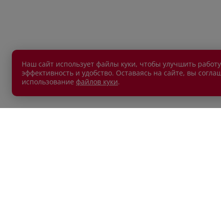
Наш сайт использует файлы куки, чтобы улучшить работу
эффективность и удобство. Оставаясь на сайте, вы согла
использование
файлов куки
.
АВТОМОБИЛИ В НАЛИЧИИ
ПОКУП
Новые автомобили
Автокр
Автомобили с пробегом
Автост
Лизин
Обмен 