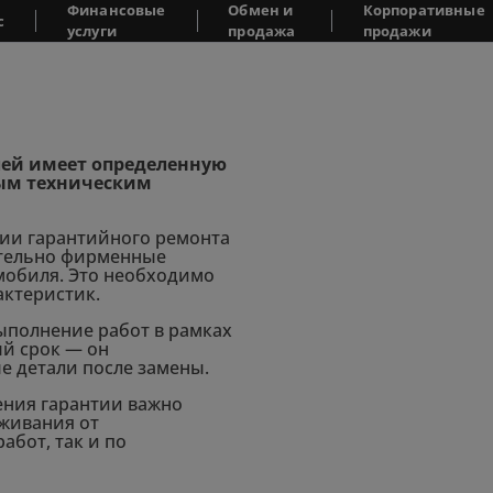
Финансовые
Обмен и
Корпоративные
с
услуги
продажа
продажи
ей имеет определенную
ным техническим
ии гарантийного ремонта
ительно фирменные
мобиля. Это необходимо
актеристик.
полнение работ в рамках
ый срок — он
е детали после замены.
ения гарантии важно
уживания от
абот, так и по