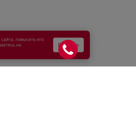
 сайта, повысить его
Понятно
шаетесь на
АТЕЛЯМ
ВЛАДЕЛЬЦАМ
едитование
Сервисные спецпредложени
рахование
Сервисное обслуживание
г
Кузовной ремонт
и продажа
Детейлинг