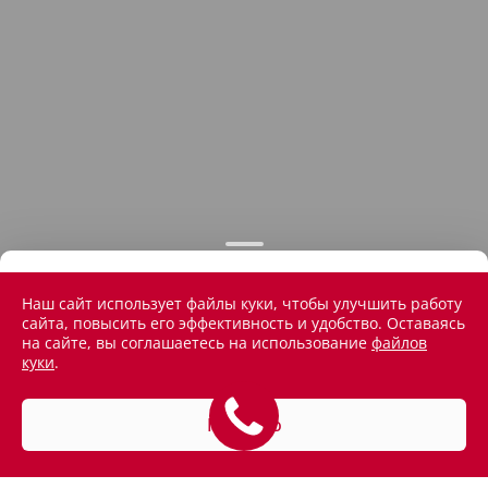
Наш сайт использует файлы куки, чтобы улучшить работу
сайта, повысить его эффективность и удобство. Оставаясь
на сайте, вы соглашаетесь на использование
файлов
куки
.
Понятно