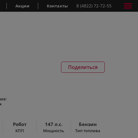
8 (4822) 72-72-55
Акции
Контакты
Поделиться
ие:
*
Робот
147 л.с.
Бензин
КПП
Мощность
Тип топлива