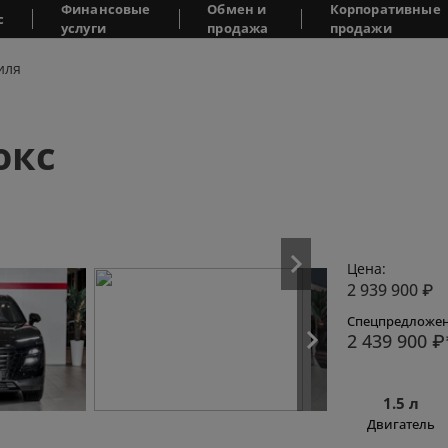
Финансовые
Обмен и
Корпоративные
с
услуги
продажа
продажи
иля
юкс
Цена:
2 939 900
₽
Спецпредложен
2 439 900
₽
1.5 л
Двигатель