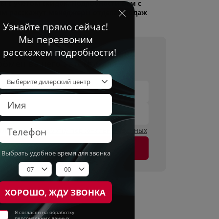
ы с учетом скидок. Подробности Вам с
ем расскажут менеджеры отдела продаж
учите лучшее предложение на
обмен вашего автомобиля!
имя
он
огласен на
обработку персональных данных
Оставить заявку