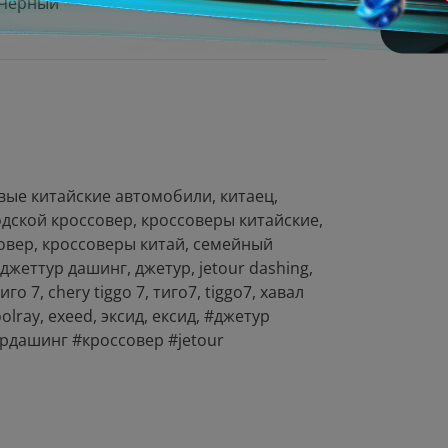
Черный
вые китайские автомобили, китаец,
дской кроссовер, кроссоверы китайские,
овер, кроссоверы китай, семейный
джеттур дашинг, джетур, jеtоur dаshing,
о 7, сhеry tiggо 7, тиго7, tiggо7, хавал
ооlrаy, ехееd, эксид, ексид, #джетур
рдашинг #кроссовер #jеtоur