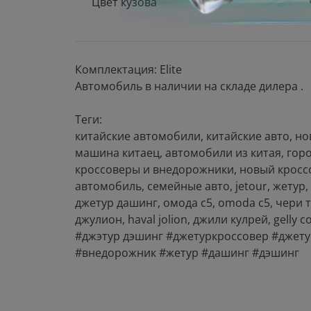
Цвет кузова
Комплектация: Elite
Автомобиль в наличии на складе дилера .
Теги:
китайские автомобили, китайские авто, но
машина китаец, автомобили из китая, горо
кроссоверы и внедорожники, новый кросс
автомобиль, семейные авто, jеtоur, жетур, 
джетур дашинг, омода с5, оmоdа с5, чери тиг
джулион, hаvаl jоliоn, джили кулрей, gеlly с
#джэтур дэшинг #джетуркроссовер #джету
#внедорожник #жетур #дашинг #дэшинг