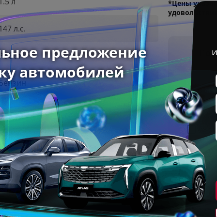
1.5 л
*Цены указан
удовольстви
147 л.с.
Пол
Робот
Бензин
Ваше 
Передний
Телеф
Я с
Люкс
2026 г
Внедорожник 5 дв.