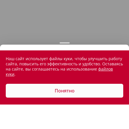
Наш сайт использует файлы куки, чтобы улучшить работу
сайта, повысить его эффективность и удобство. Оставаясь
на сайте, вы соглашаетесь на использование
файлов
куки
.
Понятно