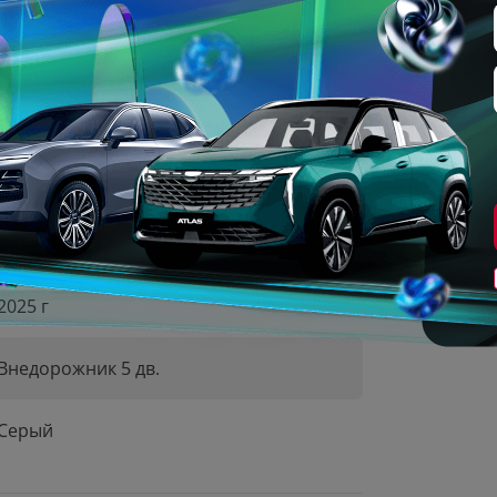
Робот
Бензин
Полный
Ultra
2025 г
Внедорожник 5 дв.
Серый