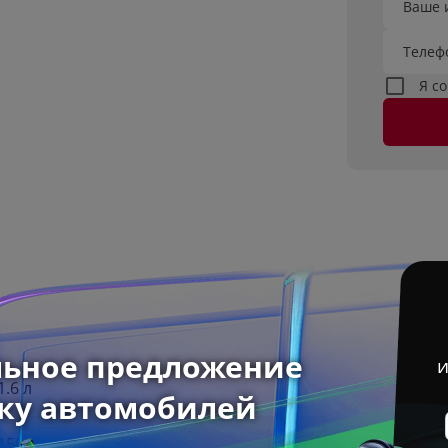
Ваше 
Телеф
Я с
1.6 л
150 л.с.