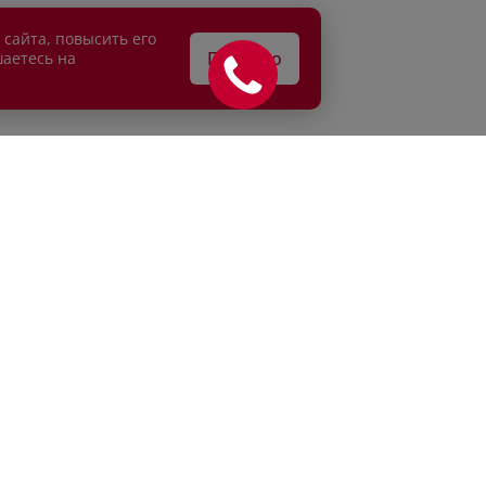
 сайта, повысить его
Понятно
шаетесь на
АТЕЛЯМ
ВЛАДЕЛЬЦАМ
едитование
Сервисные спецпредложени
рахование
Сервисное обслуживание
г
Кузовной ремонт
и продажа
Детейлинг
Е