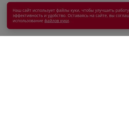
Наш сайт использует файлы куки, чтобы улучшить работу
эффективность и удобство. Оставаясь на сайте, вы согла
использование
файлов куки
.
АВТОМОБИЛИ В НАЛИЧИИ
ПОКУП
Новые автомобили
Автокр
Автомобили с пробегом
Автост
Лизин
Обмен 
Акции
КОНТАКТЫ
ДРУГО