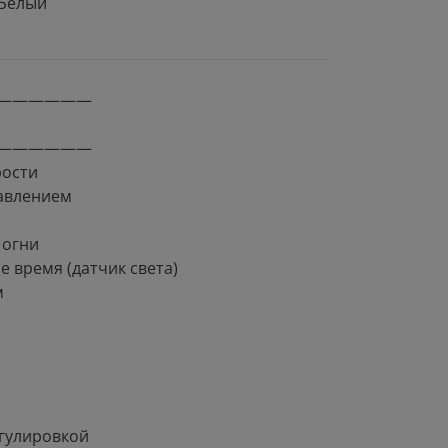
Белый
——————
——————
рости
авлением
 огни
 время (датчик света)
м
егулировкой