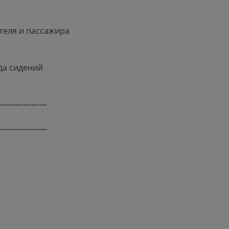
теля и пассажира
да сидений
——————
——————