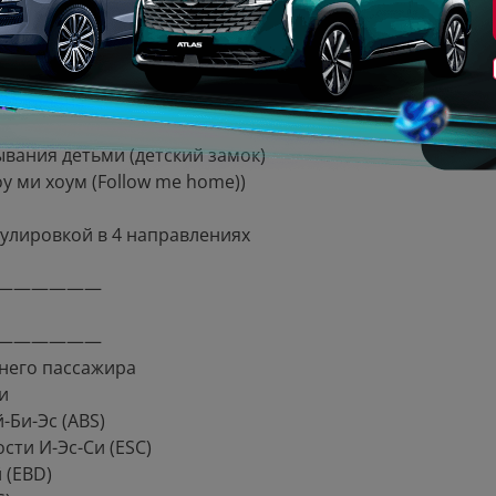
ва салона
ывания детьми (детский замок)
 ми хоум (Follow me home))
улировкой в 4 направлениях
——————
——————
днего пассажира
и
Би-Эс (ABS)
сти И-Эс-Си (ESC)
 (EBD)