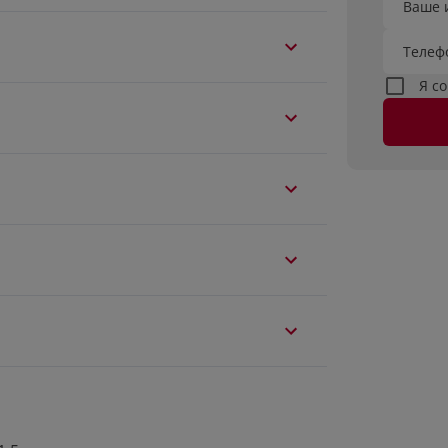
Ваше 
Телеф
Я с