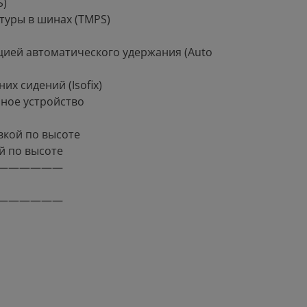
S)
туры в шинах (TMPS)
цией автоматического удержания (Auto
их сидений (Isofix)
ное устройство
вкой по высоте
й по высоте
——————
——————