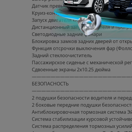
Датчик превышения заданной скорости
Круиз-контроль
Запуск двигателя кнопкой
Дистанционный запуск двигателя и прогре
Светодиодные задние фонари
Блокировка замков задних дверей от откр
Функция отсрочки выключения фар (Фоллоу
Задний стеклоочиститель
Пассажирское сиденье с механической рег
Сдвоенные экраны 2х10.25 дюйма
—————————————————————
БЕЗОПАСНОСТЬ
—————————————————————
2 подушки безопасности водителя и пере
2 боковые передние подушки безопасност
Антиблокировочная тормозная система Эй-
Система стабилизации курсовой устойчиво
Система распределения тормозных усилий