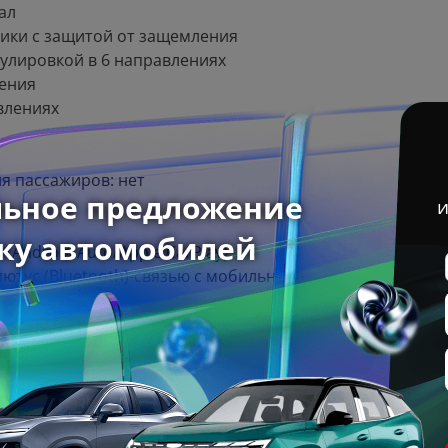
ал
ики с защитой от защемления
гулировкой в 6 направлениях
ления
влениях
я пассажиров: нет
Android Auto/Apple CarPlay)
Блютус (Bluetooth)-связью с мобильным
м Ю-Эс-Би (USB) сзади
мка двери багажника
соотношении 1/3-2/3