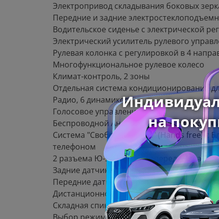
Электропривод складывания боковых зерк
Передние и задние электростеклоподъемн
Водительское сиденье с электрической ре
Электрический усилитель рулевого управ
Рулевая колонка с регулировкой в 4 напра
Многофункциональное рулевое колесо
Климат-контроль, 2 зоны
Отдельная система кондиционирования дл
Радио, 6 динамиков
Голосовое управление
Беспроводной Андроид Ауто/Эппл Карплей (
Система "Свободные руки" (Hands free) с 
телефоном
2 разъема Ю-Эс-Би (USB) спереди, 1 разъе
Задние датчики парковки
Передние датчики парковки
Дистанционное управление открытием за
Складная спинка сидений второго ряда в 
Выбор режима вождения