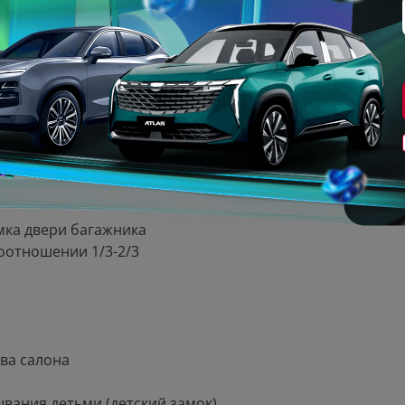
влениях
я пассажиров: нет
Android Auto/Apple CarPlay)
Блютус (Bluetooth)-связью с мобильным
мка двери багажника
соотношении 1/3-2/3
ва салона
ывания детьми (детский замок)