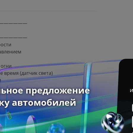
——————
——————
рости
авлением
 огни
 время (датчик света)
м
егулировкой
ники
ления