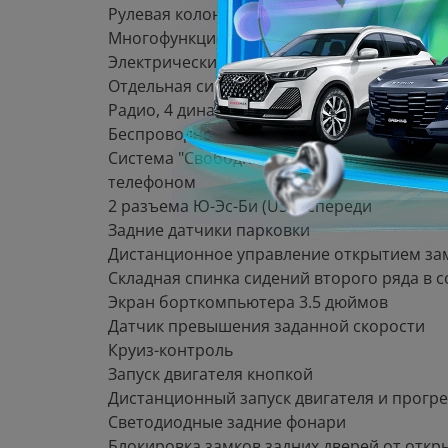
Рулевая колонка с регулировкой в 4 напра
Многофункциональное рулевое колесо
Электрический кондиционер
Отдельная система кондиционирования дл
Радио, 4 динамика
Беспроводной Андроид Ауто/Эппл Карплей (
Система "Свободные руки" (Hands free) с 
телефоном
2 разъема Ю-Эс-Би (USB) спереди
Задние датчики парковки
Дистанционное управление открытием за
Складная спинка сидений второго ряда в 
Экран борткомпьютера 3.5 дюймов
Датчик превышения заданной скорости
Круиз-контроль
Запуск двигателя кнопкой
Дистанционный запуск двигателя и прогре
Светодиодные задние фонари
Блокировка замков задних дверей от откр