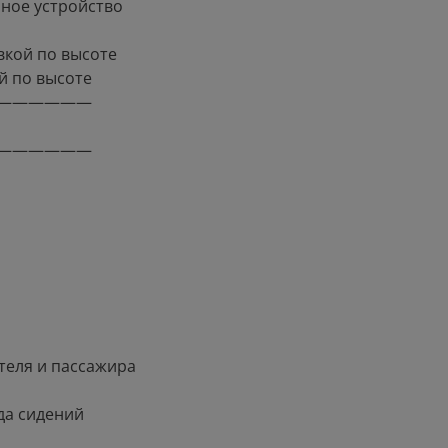
ное устройство
вкой по высоте
й по высоте
——————
——————
теля и пассажира
да сидений