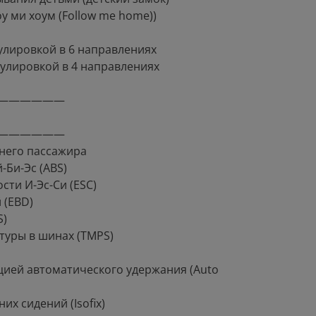
 ми хоум (Follow me home))
улировкой в 6 направлениях
улировкой в 4 направлениях
——————
——————
днего пассажира
Би-Эс (ABS)
сти И-Эс-Си (ESC)
 (EBD)
S)
туры в шинах (TMPS)
цией автоматического удержания (Auto
их сидений (Isofix)