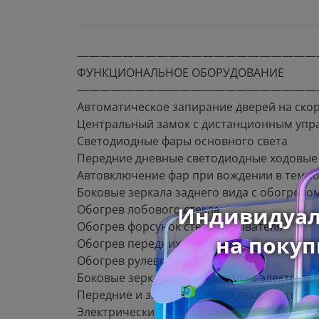
—————————————————————
ФУНКЦИОНАЛЬНОЕ ОБОРУДОВАНИЕ
—————————————————————
Автоматическое запирание дверей на ско
Центральный замок с дистанционным упр
Светодиодные фары основного света
Передние дневные светодиодные ходовые
Автовключение фар при вождении в темное
Боковые зеркала заднего вида с обогрево
Обогрев лобового стекла
Обогрев форсунок стеклоомывателя
Обогрев передних сидений
Обогрев рулевого колеса
Боковые зеркала заднего вида с электрор
Передние и задние электростеклоподъем
Электрический усилитель рулевого управ