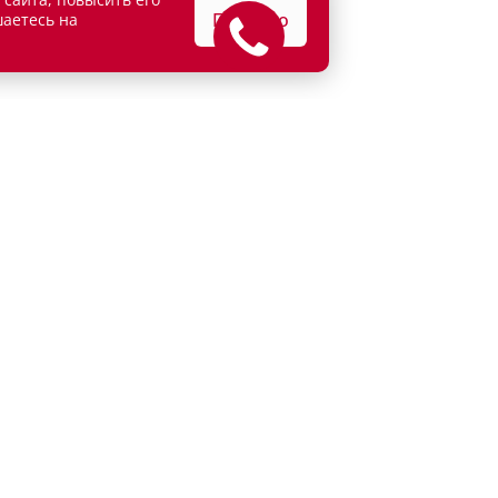
Понятно
шаетесь на
АТЕЛЯМ
ВЛАДЕЛЬЦАМ
едитование
Сервисные спецпредложени
рахование
Сервисное обслуживание
г
Кузовной ремонт
и продажа
Детейлинг
Е
ние об обработке