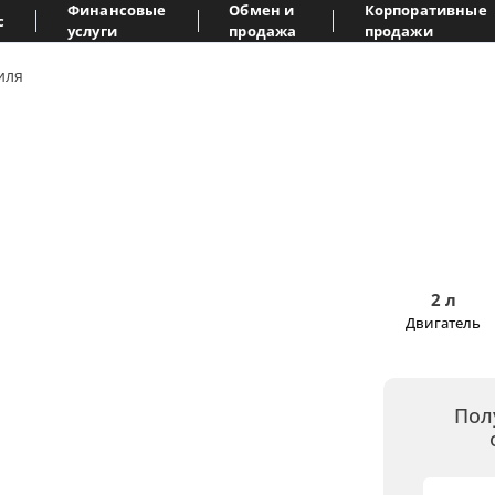
Финансовые
Обмен и
Корпоративные
с
услуги
продажа
продажи
иля
2 л
Двигатель
Пол