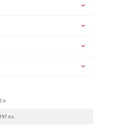
2 л
197 л.с.