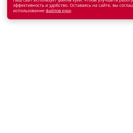
эффективность и удобство. Оставаясь на сайте, вы согла
использование
файлов куки
.
АВТОМОБИЛИ В НАЛИЧИИ
ПОКУП
Новые автомобили
Автокр
Автомобили с пробегом
Автост
Лизин
Обмен 
Акции
КОНТАКТЫ
ДРУГО
Положе