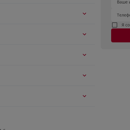
Ваше 
Телеф
Я с