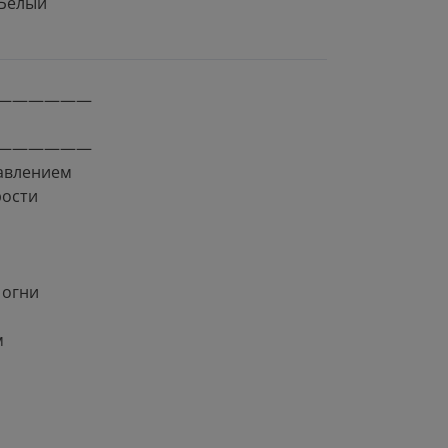
Белый
——————
——————
авлением
рости
 огни
м