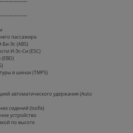
——————
——————
и
днего пассажира
Би-Эс (ABS)
сти И-Эс-Си (ESC)
 (EBD)
S)
туры в шинах (TMPS)
цией автоматического удержания (Auto
их сидений (Isofix)
ное устройство
вкой по высоте