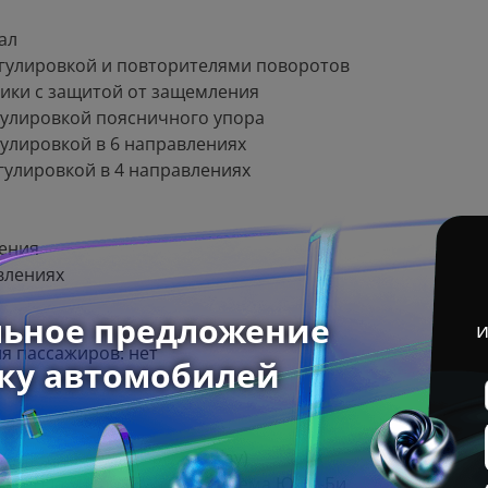
ал
егулировкой и повторителями поворотов
ики с защитой от защемления
гулировкой поясничного упора
гулировкой в 6 направлениях
гулировкой в 4 направлениях
ления
влениях
я пассажиров: нет
Android Auto/Apple CarPlay)
остью 50 Вт (50W) и 3 разъема Ю-Эс-Би