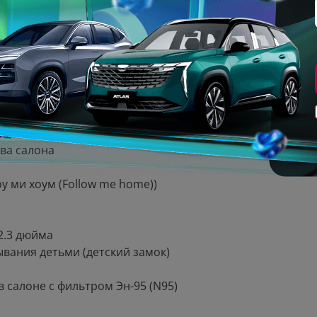
соотношении 1/3-2/3
 панели приборов 12.3 дюйма
ва салона
 ми хоум (Follow me home))
2.3 дюйма
ывания детьми (детский замок)
 салоне с фильтром Эн-95 (N95)