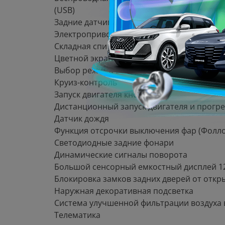
(USB)
Задние датчики парковки
Электропривод двери багажника
Складная спинка сидений второго ряда в 
Цветной экран с бортовым компьютером в
Выбор режима вождения
Круиз-контроль
Запуск двигателя кнопкой
Дистанционный запуск двигателя и прогре
Датчик дождя
Функция отсрочки выключения фар (Фоллоу
Светодиодные задние фонари
Динамические сигналы поворота
Большой сенсорный емкостный дисплей 1
Блокировка замков задних дверей от откр
Наружная декоративная подсветка
Система улучшенной фильтрации воздуха в
Телематика