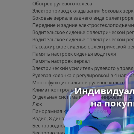
Обогрев рулевого колеса
Электропривод складывания боковых зерк
Боковые зеркала заднего вида с электрор
Передние и задние электростеклоподъемн
Водительское сиденье с электрической ре
Водительское сиденье с электрической ре
Пассажирское сиденье с электрической ре
Память настроек сиденья водителя
Память настроек зеркал
Электрический усилитель рулевого управ
Рулевая колонка с регулировкой в 4 напра
Многофункциональное рулевое колесо
Климат-контроль, 2 зоны
Отдельная система кондиционирования дл
Люк
Панорамная крыша со шторкой
Радио, 8 динамиков
Беспроводной Андроид Ауто/Эппл Карплей (
Беспроводная зарядка для смартфона мощн