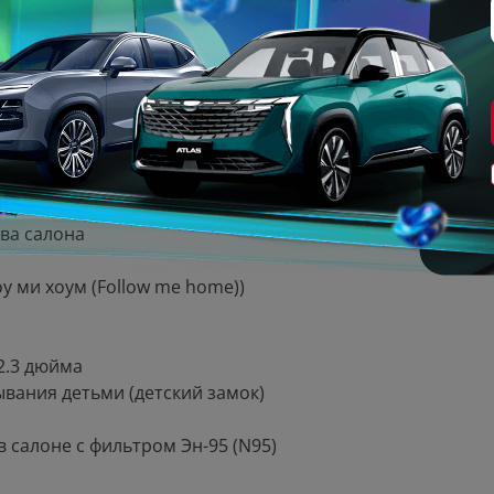
соотношении 1/3-2/3
 панели приборов 12.3 дюйма
ва салона
 ми хоум (Follow me home))
2.3 дюйма
ывания детьми (детский замок)
 салоне с фильтром Эн-95 (N95)