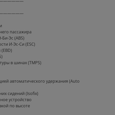
——————
——————
и
днего пассажира
Би-Эс (ABS)
сти И-Эс-Си (ESC)
 (EBD)
S)
туры в шинах (TMPS)
цией автоматического удержания (Auto
их сидений (Isofix)
ное устройство
вкой по высоте