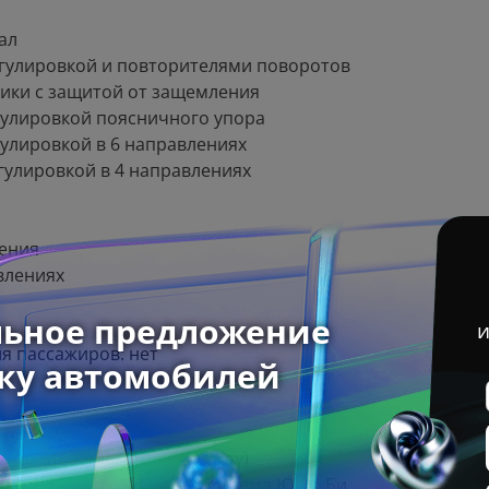
ал
егулировкой и повторителями поворотов
ики с защитой от защемления
гулировкой поясничного упора
гулировкой в 6 направлениях
гулировкой в 4 направлениях
ления
влениях
я пассажиров: нет
Android Auto/Apple CarPlay)
остью 50 Вт (50W) и 3 разъема Ю-Эс-Би