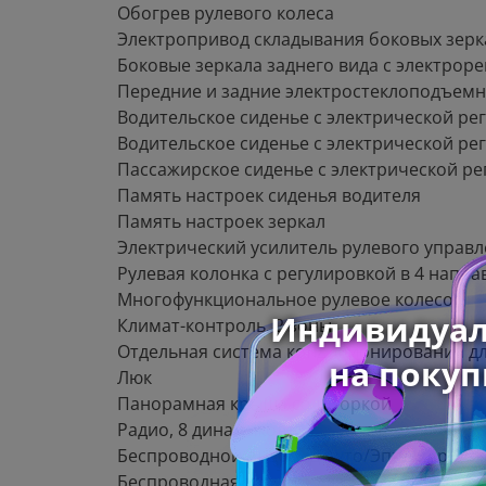
Обогрев рулевого колеса
Электропривод складывания боковых зерк
Боковые зеркала заднего вида с электрор
Передние и задние электростеклоподъемн
Водительское сиденье с электрической ре
Водительское сиденье с электрической ре
Пассажирское сиденье с электрической ре
Память настроек сиденья водителя
Память настроек зеркал
Электрический усилитель рулевого управ
Рулевая колонка с регулировкой в 4 напра
Многофункциональное рулевое колесо
Климат-контроль, 2 зоны
Отдельная система кондиционирования дл
Люк
Панорамная крыша со шторкой
Радио, 8 динамиков
Беспроводной Андроид Ауто/Эппл Карплей (
Беспроводная зарядка для смартфона мощн