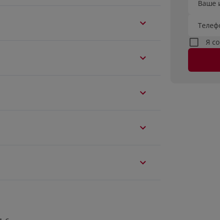
Ваше 
Телеф
Я с