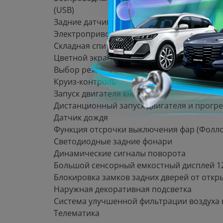
(USB)
Задние датчики парковки
Электропривод двери багажника
Складная спинка сидений второго ряда в 
Цветной экран с бортовым компьютером в
Выбор режима вождения
Круиз-контроль
Запуск двигателя кнопкой
Дистанционный запуск двигателя и прогре
Датчик дождя
Функция отсрочки выключения фар (Фоллоу
Светодиодные задние фонари
Динамические сигналы поворота
Большой сенсорный емкостный дисплей 1
Блокировка замков задних дверей от откр
Наружная декоративная подсветка
Система улучшенной фильтрации воздуха в
Телематика