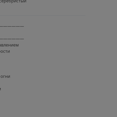
серебристый
——————
——————
авлением
рости
 огни
м