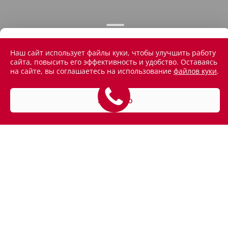
Наш сайт использует файлы куки, чтобы улучшить работу
сайта, повысить его эффективность и удобство. Оставаясь
на сайте, вы соглашаетесь на использование
файлов куки
.
Понятно
АВТОМОБИЛИ В НАЛИЧИИ
ПОКУПАТЕЛЯМ
ВЛАДЕЛЬЦАМ