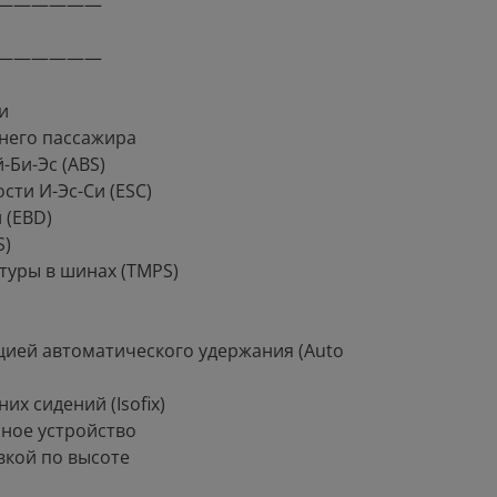
——————
——————
и
днего пассажира
Би-Эс (ABS)
сти И-Эс-Си (ESC)
 (EBD)
S)
туры в шинах (TMPS)
цией автоматического удержания (Auto
их сидений (Isofix)
ное устройство
вкой по высоте