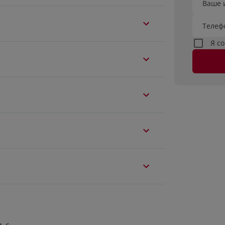
Ваше 
Телеф
Я с