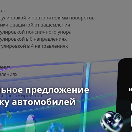
ал
егулировкой и повторителями поворотов
ики с защитой от защемления
гулировкой поясничного упора
гулировкой в 6 направлениях
гулировкой в 4 направлениях
ления
влениях
я пассажиров: нет
Android Auto/Apple CarPlay)
остью 50 Вт (50W) и 3 разъема Ю-Эс-Би