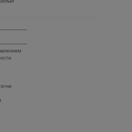
Белый
——————
——————
авлением
рости
 огни
м