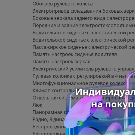
Обогрев рулевого колеса
Электропривод складывания боковых зерк
Боковые зеркала заднего вида с электрор
Передние и задние электростеклоподъемн
Водительское сиденье с электрической ре
Водительское сиденье с электрической ре
Пассажирское сиденье с электрической ре
Память настроек сиденья водителя
Память настроек зеркал
Электрический усилитель рулевого управ
Рулевая колонка с регулировкой в 4 напра
Многофункциональное рулевое колесо
Климат-контроль, 2 зоны
Отдельная система кондиционирования дл
Люк
Панорамная крыша со шторкой
Радио, 8 динамиков
Беспроводной Андроид Ауто/Эппл Карплей (
Беспроводная зарядка для смартфона мощн