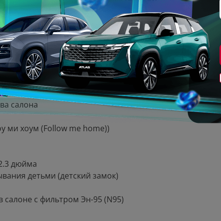
соотношении 1/3-2/3
 панели приборов 12.3 дюйма
ва салона
 ми хоум (Follow me home))
2.3 дюйма
ывания детьми (детский замок)
 салоне с фильтром Эн-95 (N95)