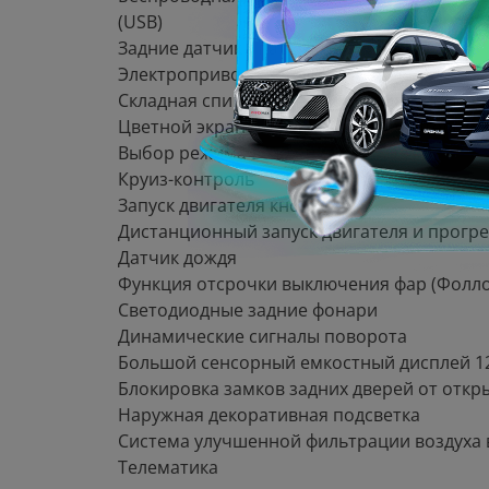
(USB)
Задние датчики парковки
Электропривод двери багажника
Складная спинка сидений второго ряда в 
Цветной экран с бортовым компьютером в
Выбор режима вождения
Круиз-контроль
Запуск двигателя кнопкой
Дистанционный запуск двигателя и прогре
Датчик дождя
Функция отсрочки выключения фар (Фоллоу
Светодиодные задние фонари
Динамические сигналы поворота
Большой сенсорный емкостный дисплей 1
Блокировка замков задних дверей от откр
Наружная декоративная подсветка
Система улучшенной фильтрации воздуха в
Телематика