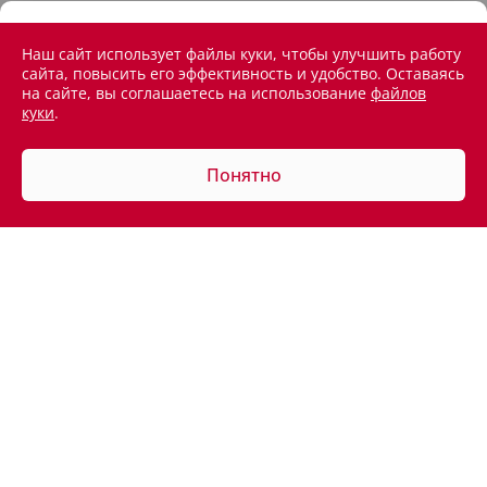
Наш сайт использует файлы куки, чтобы улучшить работу
сайта, повысить его эффективность и удобство. Оставаясь
на сайте, вы соглашаетесь на использование
файлов
куки
.
Понятно
АВТОМОБИЛИ В НАЛИЧИИ
ПОКУПАТЕЛЯМ
ВЛАДЕЛЬЦАМ