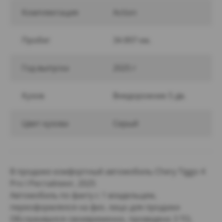
Комплектация
Action
Пробег
34 897 км.
Год выпуска
2025 г
Кузов
Внедорожник 5 дв.
Цвет кузова
Серый
В продаже комфортный автомобиль Chery Tiggo 4
Pro I Рестайлинг, 2025
Автомобиль по факту с 1 владельцем,
переоформлялся на физ. лицо для продажи
Обслуживался своевременно, проведено 3 ТО,