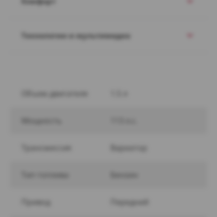
Комфорт
Технологии и мультимедиа
Объем двигателя
1.5 л
Мощность
113 л.с.
Трансмиссия
Вариатор
Тип топлива
Бензин
Привод
Передний