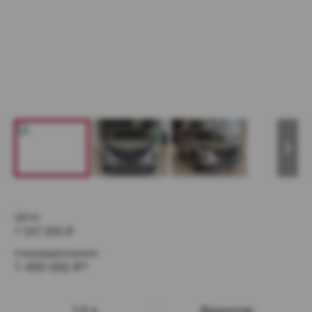
Цена:
1 597 000
₽
Спецпредложение:
1 490 000
₽*
1.5 л
Вариатор