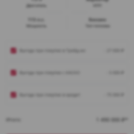
Двигатель
КПП
113 л.с.
Бензин
Мощность
Тип топлива
Выгода при покупке в Трейд-ин
- 27 000
₽
Выгода при покупке с КАСКО
- 5 000
₽
Выгода при покупке в кредит
- 75 000
₽
1 490 000
Итого:
₽*