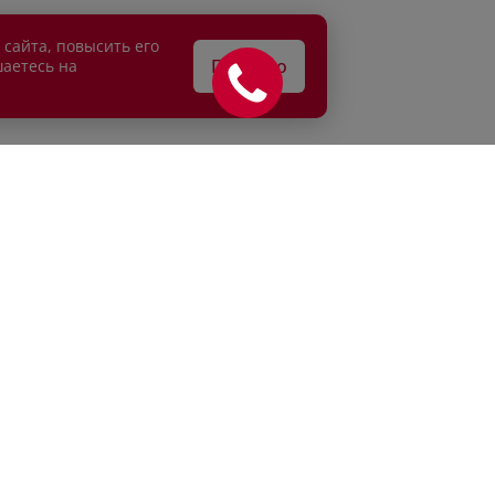
 сайта, повысить его
Понятно
шаетесь на
АТЕЛЯМ
ВЛАДЕЛЬЦАМ
едитование
Сервисные спецпредложени
рахование
Сервисное обслуживание
г
Кузовной ремонт
и продажа
Детейлинг