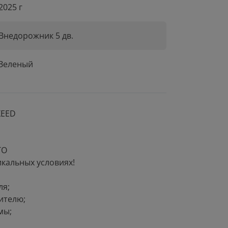
2025 г
Внедорожник 5 дв.
Зеленый
ХEЕD
ТО
кальныx уcлoвияx!
ля;
ителю;
мы;