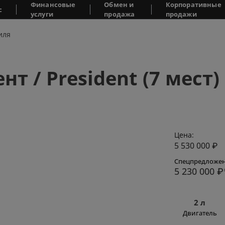
Финансовые
Обмен и
Корпоративные
с
услуги
продажа
продажи
иля
т / President (7 мест)
Цена:
5 530 000
₽
Спецпредложен
5 230 000
₽
2 л
Двигатель