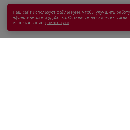
Наш сайт использует файлы куки, чтобы улучшить работу
эффективность и удобство. Оставаясь на сайте, вы согла
использование
файлов куки
.
АВТОМОБИЛИ В НАЛИЧИИ
ПОКУП
Новые автомобили
Автокр
Автомобили с пробегом
Автост
Лизин
Обмен 
Акции