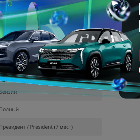
2 л
249 л.с.
Автоматическая
Бензин
Полный
Президент / President (7 мест)