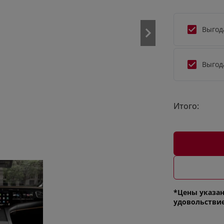
Выгод
Выгод
Итого:
*Цены указан
удовольстви