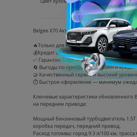
Цвет кузова
Belgee X70 Актив / Active — идеальное соч
🔥Только для наших клиентов:
💰Кредит от 0,01%* — выгодное и удобное
✅ Гарантия 5 лет — ваша уверенность в н
🔄 Выгоды по программам обмен и кредит 
🤝 Качественный сервис и высокий уровен
⏱️ Быстрое оформление — минимум ожида
Ключевые характеристики обновленного Bel
на переднем приводе:
Мощный бензиновый турбодвигатель 1.5T (1
коробка передач, передний привод.
Расход топлива: город 9.3 л/100 км, трасса 