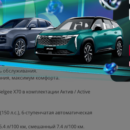
Белый
етание стиля, комфорта и выгоды!
 решение.
адежности автомобиля.
— обновите авто на лучших условиях.
ь обслуживания.
ния, максимум комфорта.
gee X70 в комплектации Актив / Active
50 л.с.), 6-ступенчатая автоматическая
6.4 л/100 км, смешанный 7.4 л/100 км.