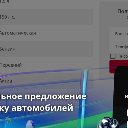
1.5 л
Пол
150 л.с.
Автоматическая
Ваше 
Телеф
Бензин
Я с
Передний
Актив
2026 г
Внедорожник 5 дв.