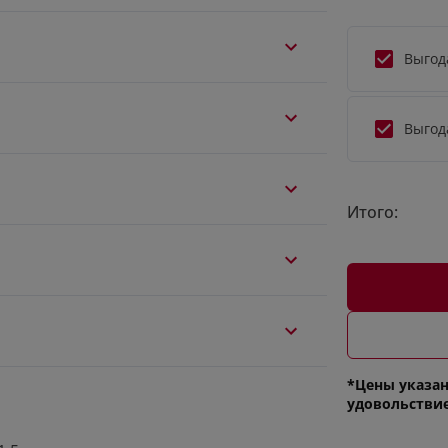
Выгод
Выгод
Итого:
*Цены указан
удовольстви