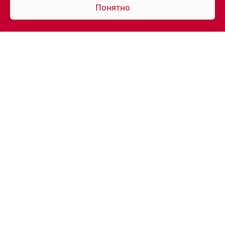
Понятно
АВТОМОБИЛИ В НАЛИЧИИ
ПОКУПАТЕЛЯМ
ВЛАДЕЛЬЦАМ
КОРПОРАТИВНЫЕ ПРОДАЖИ
КОНТАКТЫ