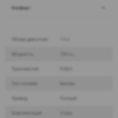
Комфорт
Объем двигателя
1.5 л
Мощность
150 л.с.
Трансмиссия
Робот
Тип топлива
Бензин
Привод
Полный
Комплектация
Стиль