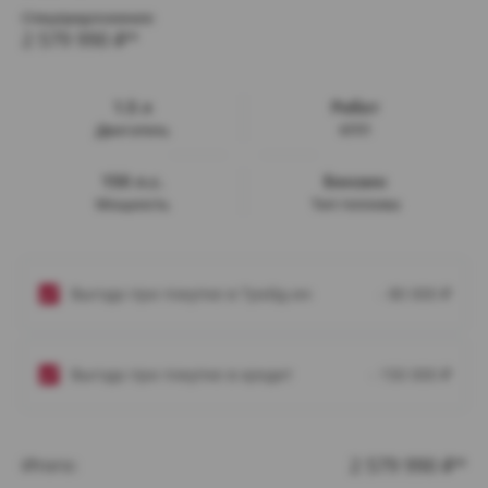
Спецпредложение:
2 579 990
₽*
1.5 л
Робот
Двигатель
КПП
150 л.с.
Бензин
Мощность
Тип топлива
Выгода при покупке в Трейд-ин
- 80 000
₽
Выгода при покупке в кредит
- 150 000
₽
2 579 990
Итого:
₽*