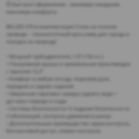
⏱️ Быстрое оформление – минимум ожидания,
максимум комфорта.
BELGEE X70 в комплектации Стиль на полном
приводе – технологичный кроссовер для города и
поездок на природу!
• Мощный турбодвигатель 1.5T (150 л.с.)
• Панорамная крыша и премиальная мультимедиа
с экраном 12,3″
• Комфорт в любую погоду: подогрев руля,
передних и задних сидений
• Уверенная парковка: камера заднего вида +
датчики спереди и сзади
• Системы безопасности: 6 подушек безопасности,
стабилизация, контроль давления в шинах
• Дополнительные преимущества: круиз-контроль,
бесключевой доступ, климат-контроль