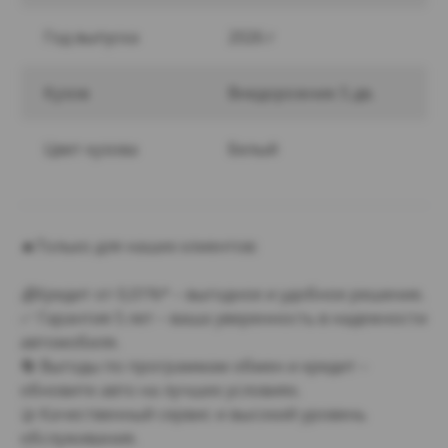
Год выпуска
2026 г
Кузов
Внедорожник 5 дв.
Цвет кузова
Белый
🔥Только для наших клиентов:
💰Кредит от 0,01%* – выгодное и удобное решение.
✅ Гарантия 5 лет – ваша уверенность в надежности
автомобиля.
🔄 Выгоды по программам обмен и кредит –
обновите авто на лучших условиях.
🤝 Качественный сервис и высокий уровень
обслуживания.