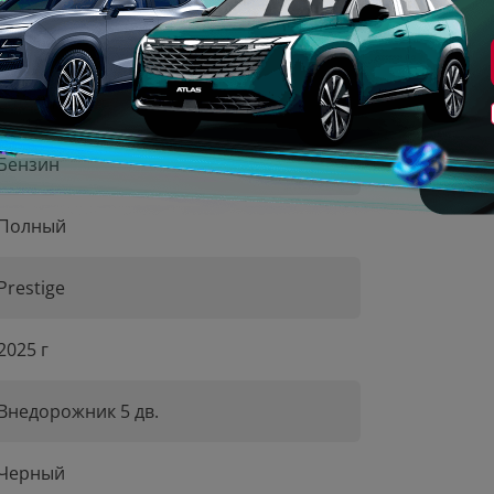
193 л.с.
Вариатор
Бензин
Полный
Prestige
2025 г
Внедорожник 5 дв.
Черный