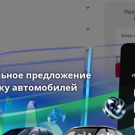
Пол
Ваше 
Телеф
Я с
1.5 л