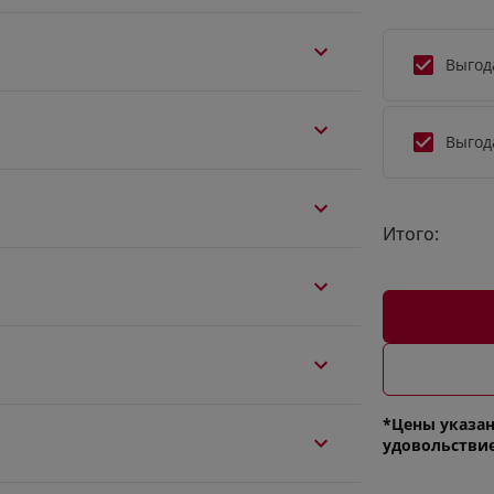
Выгод
Выгод
Итого:
*Цены указан
удовольстви