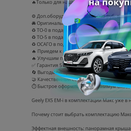
🔥Только для наших клиентов:
⚙️ Доп.оборудование на 100 000 руб. в под
🚘 Оригинальные аксессуары в подарок!
♻️ ТО-0 в подарок!
♻️ ТО-5 в подарок!
♻️ ОСАГО в подарок!
🔥 Приедем к вам на тестовую поездку!
🔥 Улучшим предложение другого дилера! 
✅ Гарантия 5 лет — ваша уверенность в н
🔄 Выгоды по программам обмен и кредит 
🤝 Качественный сервис и высокий уровен
⏱️ Быстрое оформление — минимум ожида
Geely EX5 EM-i в комплектации Макс уже 
Почему стоит выбрать комплектацию Макс
Эффектная внешность: панорамная крыша