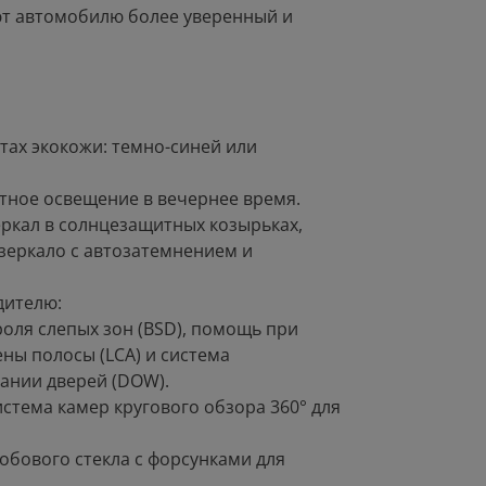
ют автомобилю более уверенный и
тах экокожи: темно-синей или
тное освещение в вечернее время.
еркал в солнцезащитных козырьках,
зеркало с автозатемнением и
дителю:
роля слепых зон (BSD), помощь при
ены полосы (LCA) и система
ании дверей (DOW).
истема камер кругового обзора 360° для
обового стекла с форсунками для