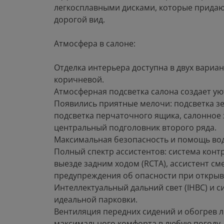
легкосплавными дисками, которые прида
дорогой вид.
Атмосфера в салоне:
Отделка интерьера доступна в двух вариан
коричневой.
Атмосферная подсветка салона создает ую
Появились приятные мелочи: подсветка з
подсветка перчаточного ящика, салонное 
центральный подголовник второго ряда.
Максимальная безопасность и помощь во
Полный спектр ассистентов: система конт
выезде задним ходом (RCTA), ассистент см
предупреждения об опасности при открыв
Интеллектуальный дальний свет (IHBC) и с
идеальной парковки.
Вентиляция передних сидений и обогрев л
максимального комфорта в любую погоду.