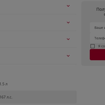
Пол
Ваше 
Телеф
Я с
1.5 л
167 л.с.