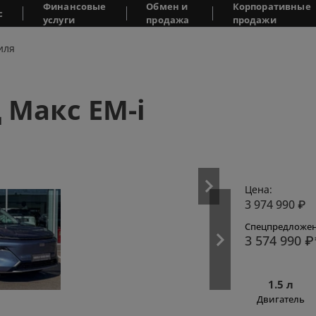
Финансовые
Обмен и
Корпоративные
с
услуги
продажа
продажи
иля
 Макс EM-i
Цена:
3 974 990
₽
Спецпредложен
3 574 990
₽
1.5 л
Двигатель