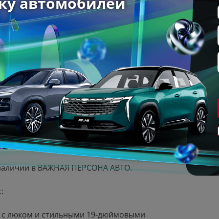
арок!
Звоните!
адежности автомобиля.
— обновите авто на лучших условиях.
ь обслуживания.
ния, максимум комфорта.
в наличии в ВАЖНАЯ ПЕРСОНА АВТО.
:
 с люком и стильными 19-дюймовыми