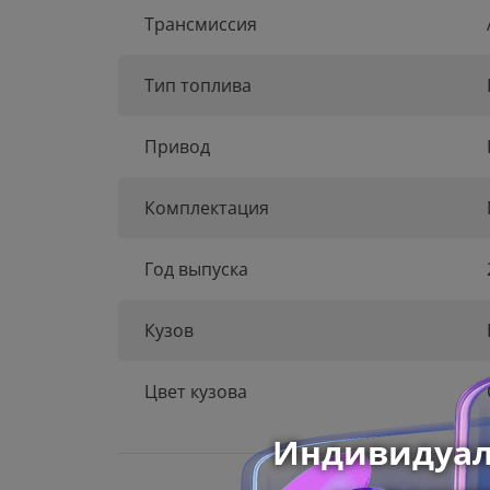
Трансмиссия
Тип топлива
Привод
Комплектация
Год выпуска
Кузов
Цвет кузова