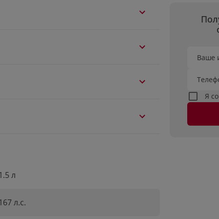
Пол
Ваше 
Телеф
Я с
1.5 л
167 л.с.