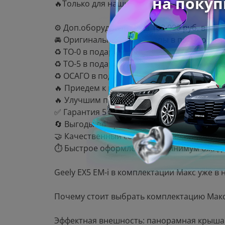
🔥Только для наших клиентов:
⚙️ Доп.оборудование на 100 000 руб. в под
🚘 Оригинальные аксессуары в подарок!
♻️ ТО-0 в подарок!
♻️ ТО-5 в подарок!
♻️ ОСАГО в подарок!
🔥 Приедем к вам на тестовую поездку!
🔥 Улучшим предложение другого дилера! 
✅ Гарантия 5 лет — ваша уверенность в н
🔄 Выгоды по программам обмен и кредит 
🤝 Качественный сервис и высокий уровен
⏱️ Быстрое оформление — минимум ожида
Geely EX5 EM-i в комплектации Макс уже 
Почему стоит выбрать комплектацию Макс
Эффектная внешность: панорамная крыша