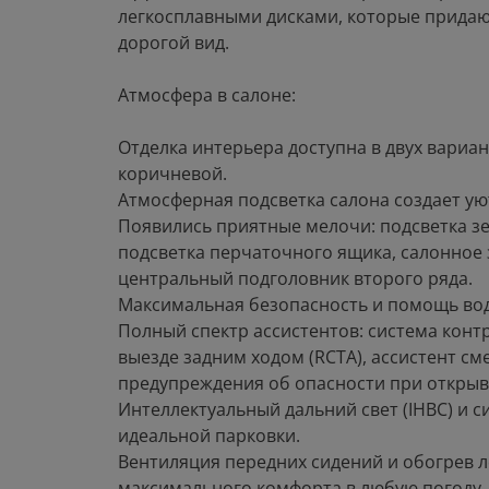
легкосплавными дисками, которые прида
дорогой вид.
Атмосфера в салоне:
Отделка интерьера доступна в двух вариан
коричневой.
Атмосферная подсветка салона создает ую
Появились приятные мелочи: подсветка з
подсветка перчаточного ящика, салонное 
центральный подголовник второго ряда.
Максимальная безопасность и помощь во
Полный спектр ассистентов: система конт
выезде задним ходом (RCTA), ассистент см
предупреждения об опасности при открыв
Интеллектуальный дальний свет (IHBC) и с
идеальной парковки.
Вентиляция передних сидений и обогрев л
максимального комфорта в любую погоду.