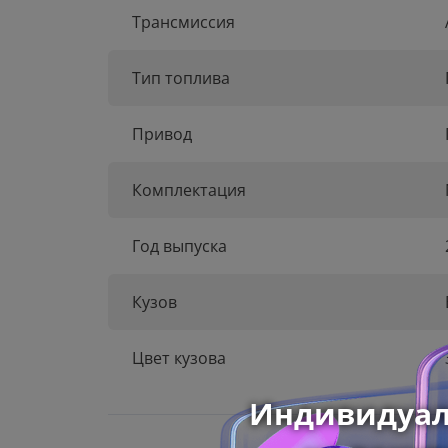
Трансмиссия
Тип топлива
Привод
Комплектация
Год выпуска
Кузов
Цвет кузова