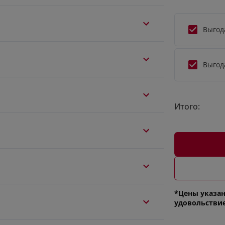
Выгод
Выгод
Итого:
*Цены указан
удовольстви