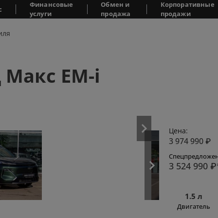
Финансовые
Обмен и
Корпоративные
с
услуги
продажа
продажи
иля
 Макс EM-i
Цена:
3 974 990
₽
Спецпредложен
3 524 990
₽
1.5 л
Двигатель