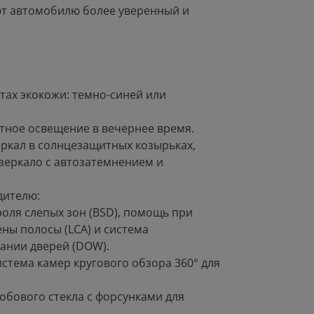
ют автомобилю более уверенный и
тах экокожи: темно-синей или
тное освещение в вечернее время.
еркал в солнцезащитных козырьках,
зеркало с автозатемнением и
дителю:
роля слепых зон (BSD), помощь при
ены полосы (LCA) и система
ании дверей (DOW).
истема камер кругового обзора 360° для
обового стекла с форсунками для