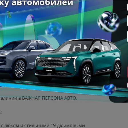
арок!
Звоните!
адежности автомобиля.
— обновите авто на лучших условиях.
ь обслуживания.
ния, максимум комфорта.
в наличии в ВАЖНАЯ ПЕРСОНА АВТО.
:
 с люком и стильными 19-дюймовыми