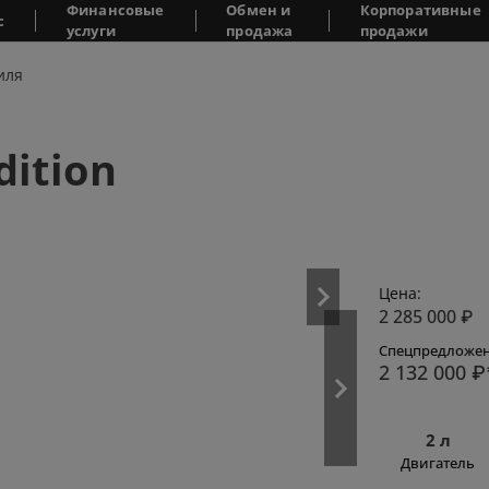
Финансовые
Обмен и
Корпоративные
с
услуги
продажа
продажи
иля
dition
Цена:
2 285 000
₽
Спецпредложен
2 132 000
₽
2 л
Двигатель