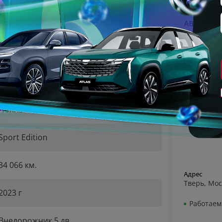
АВТОМОБ
197 л.с.
Робот
Бензин
Полный
Sport Edition
34 066 км.
Адрес
Тверь, Мос
2023 г
Работаем 
Внедорожник 5 дв.