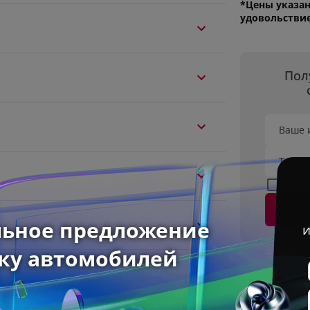
*Цены указан
удовольстви
Пол
Ваше 
Телеф
Я с
2 л