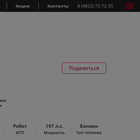
8 (4822) 72-72-55
Акции
Контакты
Поделиться
ие:
*
Робот
197 л.с.
Бензин
КПП
Мощность
Тип топлива