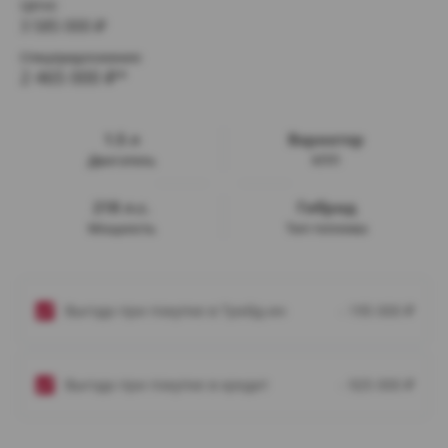
Цена:
3 585 000
₽
Спецпредложение:
2 465 000
₽*
1.5 л
Вариатор
Двигатель
КПП
218 л.с.
Гибрид
Мощность
Тип топлива
Выгода при покупке в Трейд-ин
- 195 000
₽
Выгода при покупке в кредит
- 925 000
₽