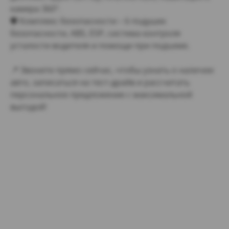
камера 360°.
🛡 Комплекс безопасности – 6 подушек
безопасности, ABS, ESP, система контроля
усталости водителя и помощи при подъеме.
📍 Звоните прямо сейчас, чтобы узнать о наличии
авто, записаться на тест-драйв и рассчитать
персональное предложение с максимальной
выгодой!