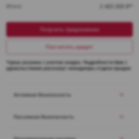
2 465 000
Итого:
₽*
Получить предложение
Рассчитать кредит
*Цены указаны с учетом скидок. Подробности Вам с
удовольствием расскажут менеджеры отдела продаж
Активная безопасность
Пассивная безопасность
Противоугонная система