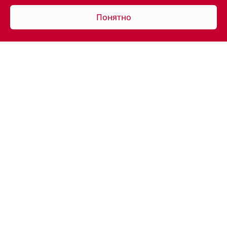
Понятно
АВТОМОБИЛИ В НАЛИЧИИ
ПОКУПАТЕЛЯМ
ВЛАДЕЛЬЦАМ
КОРПОРАТИВНЫЕ ПРОДАЖИ
КОНТАКТЫ