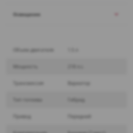
Освещение
Объем двигателя
1.5 л
Мощность
218 л.с.
Трансмиссия
Вариатор
Тип топлива
Гибрид
Привод
Передний