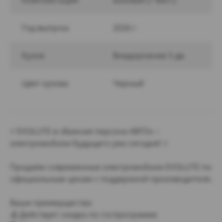
Комплектация
Базовая (7 мест)
Год выпуска
2026 г
Кузов
Внедорожник 5 дв.
Цвет кузова
Черный
⚡ EVOLUTE в «Важная персона АВТО» –
электромобили будущего уже сегодня! ⚡
Продаём современные электромобили EVOLUTE по
официальным ценам с поддержкой производителя.
Ваши преимущества:
💰 Действует скидка по госпрограмме