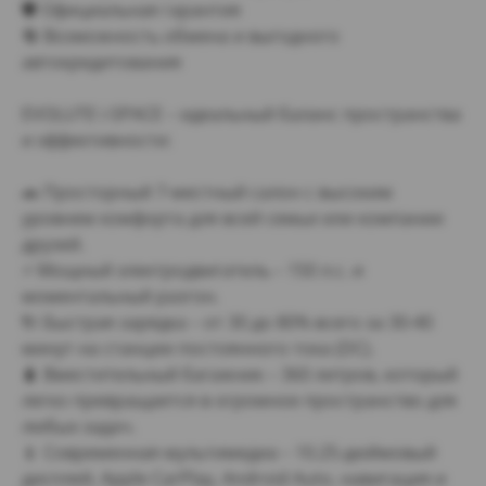
🛡 Официальная гарантия
🔄 Возможность обмена и выгодного
автокредитования
EVOLUTE i-SPACE – идеальный баланс пространства
и эффективности:
🚗 Просторный 7-местный салон с высоким
уровнем комфорта для всей семьи или компании
друзей.
⚡ Мощный электродвигатель – 150 л.с. и
моментальный разгон.
🔌 Быстрая зарядка – от 30 до 80% всего за 30-40
минут на станции постоянного тока (DC).
🧳 Вместительный багажник – 360 литров, который
легко превращается в огромное пространство для
любых задач.
📱 Современная мультимедиа – 10.25-дюймовый
дисплей, Apple CarPlay, Android Auto, навигация и