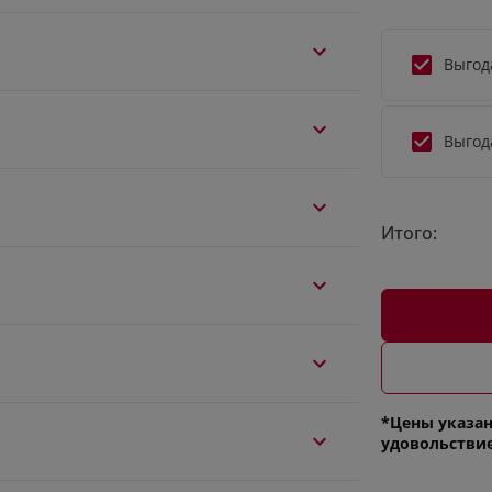
Выгод
Выгод
Итого:
*Цены указан
удовольстви