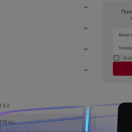
Пол
Ваше 
Телеф
Я с
1.5 л
218 л.с.