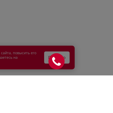
 сайта, повысить его
Понятно
шаетесь на
АТЕЛЯМ
ВЛАДЕЛЬЦАМ
едитование
Сервисные спецпредложени