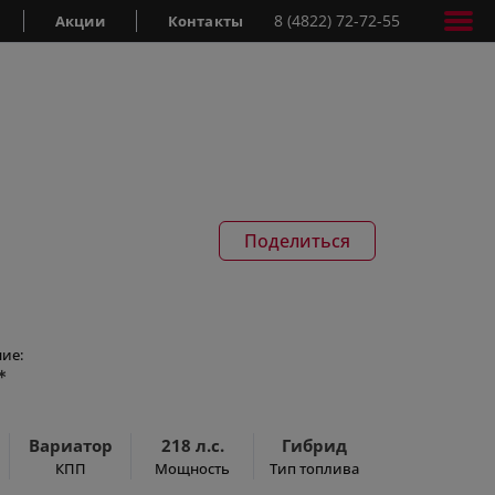
8 (4822) 72-72-55
Акции
Контакты
Поделиться
ие:
*
Вариатор
218 л.с.
Гибрид
КПП
Мощность
Тип топлива