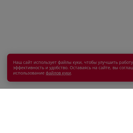
Наш сайт использует файлы куки, чтобы улучшить работу
эффективность и удобство. Оставаясь на сайте, вы согла
использование
файлов куки
.
АВТОМОБИЛИ В НАЛИЧИИ
ПОКУП
Новые автомобили
Автокр