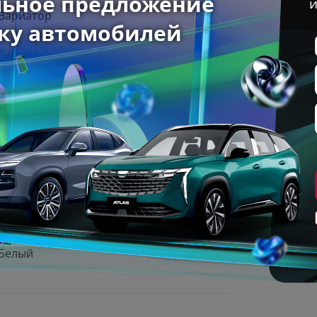
Вариатор
Гибрид
Передний
Базовая (5 мест)
2026 г
Внедорожник 5 дв.
Белый