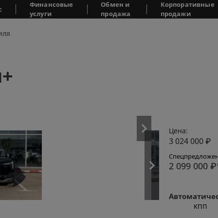
Финансовые
Обмен и
Корпоративные
с
услуги
продажа
продажи
иля
и+
Цена:
3 024 000
₽
Спецпредложен
2 099 000
₽
Автоматиче
КПП