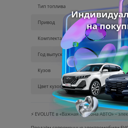
Тип топлива
Привод
Комплектация
Год выпуска
Кузов
Цвет кузова
⚡ EVOLUTE в «Важная персона АВТО» – эле
Продаём современные электромобили EV