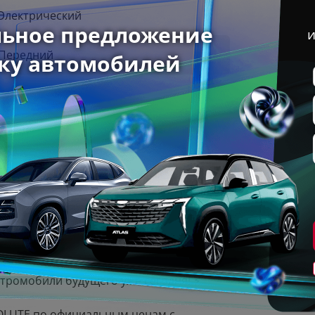
Электрический
Передний
Сити+
2026 г
Внедорожник 5 дв.
Черный
ктромобили будущего уже сегодня! ⚡
OLUTE по официальным ценам с