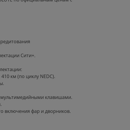
кредитования
лектации Сити+.
лектации:
 410 км (по циклу NEDC).
ы.
с мультимедийными клавишами.
.
го включения фар и дворников.