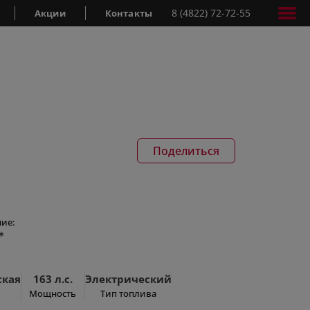
8 (4822) 72-72-55
Акции
Контакты
Поделиться
ие:
*
ская
163 л.с.
Электрический
Мощность
Тип топлива