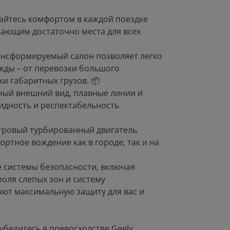
айтесь комфортом в каждой поездке
вающим достаточно места для всех
ансформируемый салон позволяет легко
жды – от перевозки большого
и габаритных грузов. 📦
ный внешний вид, плавные линии и
дность и респектабельность
тровый турбированный двигатель
ртное вождение как в городе, так и на
е системы безопасности, включая
роля слепых зон и систему
ют максимальную защиту для вас и
убедитесь в превосходстве Geely