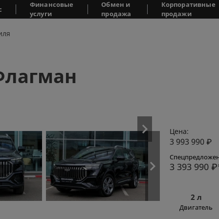
Финансовые
Обмен и
Корпоративные
с
услуги
продажа
продажи
иля
Флагман
Цена:
3 993 990
₽
Спецпредложен
3 393 990
₽
2 л
Двигатель