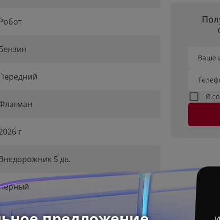
Пол
Робот
Бензин
Ваше 
Передний
Телеф
Я с
Флагман
2026 г
Внедорожник 5 дв.
Черный