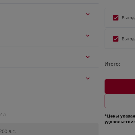
Выгод
Выгод
Итого:
2 л
*Цены указан
удовольстви
200 л.с.