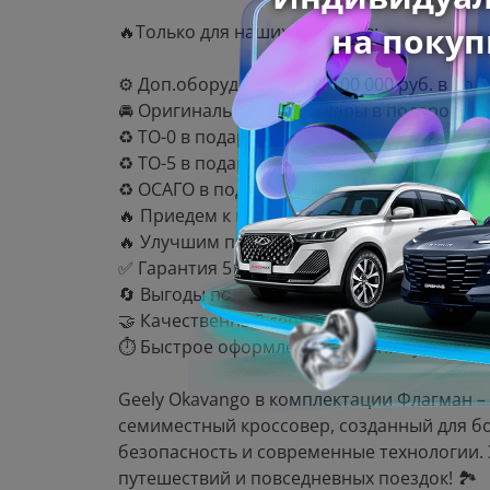
🔥Только для наших клиентов:
⚙️ Доп.оборудование на 100 000 руб. в под
🚘 Оригинальные аксессуары в подарок!
♻️ ТО-0 в подарок!
♻️ ТО-5 в подарок!
♻️ ОСАГО в подарок!
🔥 Приедем к вам на тестовую поездку!
🔥 Улучшим предложение другого дилера! 
✅ Гарантия 5 лет — ваша уверенность в н
🔄 Выгоды по программам обмен и кредит 
🤝 Качественный сервис и высокий уровен
⏱️ Быстрое оформление — минимум ожида
Geely Okavango в комплектации Флагман 
семиместный кроссовер, созданный для б
безопасность и современные технологии.
путешествий и повседневных поездок! 🏞