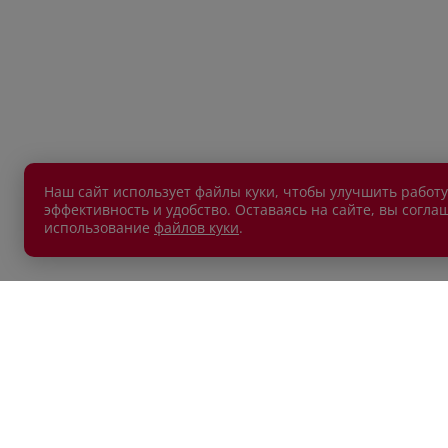
Наш сайт использует файлы куки, чтобы улучшить работу
эффективность и удобство. Оставаясь на сайте, вы согла
использование
файлов куки
.
АВТОМОБИЛИ В НАЛИЧИИ
ПОКУП
Новые автомобили
Автокр
Автомобили с пробегом
Автост