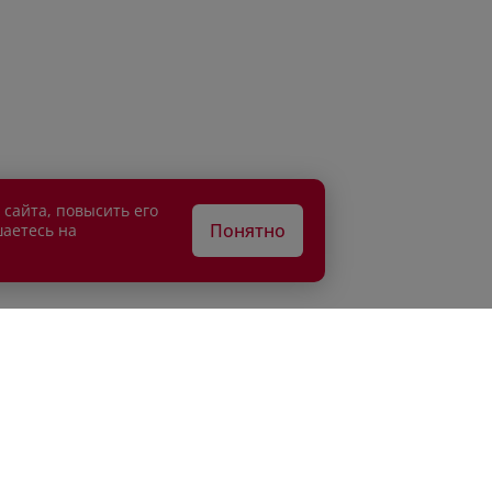
 сайта, повысить его
Понятно
шаетесь на
АТЕЛЯМ
ВЛАДЕЛЬЦАМ
едитование
Сервисные спецпредложени
рахование
Сервисное обслуживание