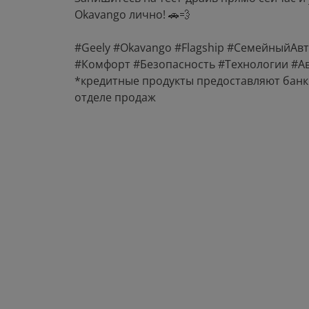
Okavango лично! 🚗💨
#Geely #Okavango #Flagship #СемейныйА
#Комфорт #Безопасность #Технологии #А
*кредитные продукты предоставляют банк
отделе продаж