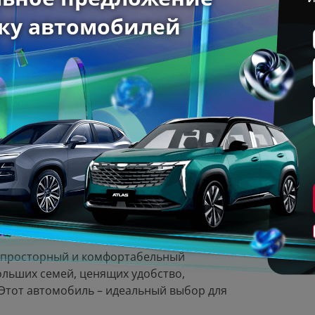
арок!
Звоните!
адежности автомобиля.
— обновите авто на лучших условиях.
ь обслуживания.
ния, максимум комфорта.
– просторный и комфортабельный
ольших семей, ценящих удобство,
 Этот автомобиль – идеальный выбор для