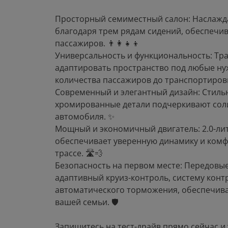
Просторный семиместный салон: Наслажд
благодаря трем рядам сидений, обеспечи
пассажиров. 👨‍👩‍👧‍👦
Универсальность и функциональность: Тр
адаптировать пространство под любые ну
количества пассажиров до транспортировк
Современный и элегантный дизайн: Стиль
хромированные детали подчеркивают соли
автомобиля. ✨
Мощный и экономичный двигатель: 2.0-ли
обеспечивает уверенную динамику и комфо
трассе. 🛣💨
Безопасность на первом месте: Передовы
адаптивный круиз-контроль, систему конт
автоматического торможения, обеспечива
вашей семьи. 🛡
Запишитесь на тест-драйв прямо сейчас и 