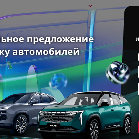
1.6 л
150 л.с.