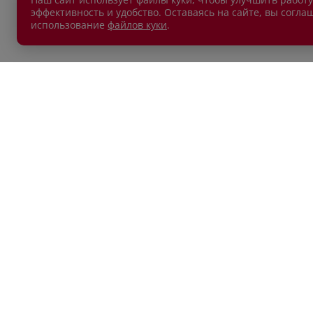
эффективность и удобство. Оставаясь на сайте, вы согла
использование
файлов куки
.
АВТОМОБИЛИ В НАЛИЧИИ
ПОКУП
Новые автомобили
Автокр
Автомобили с пробегом
Автост
Лизин
Обмен 
Акции
КОНТАКТЫ
ДРУГО
Положе