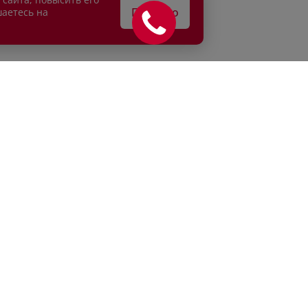
Понятно
шаетесь на
АТЕЛЯМ
ВЛАДЕЛЬЦАМ
едитование
Сервисные спецпредложени
рахование
Сервисное обслуживание
г
Кузовной ремонт
и продажа
Детейлинг
Е
ние об обработке