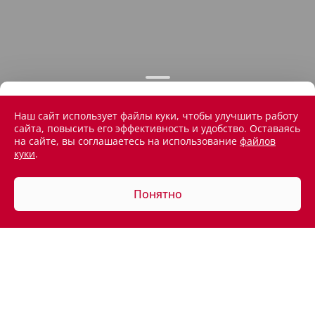
Наш сайт использует файлы куки, чтобы улучшить работу
сайта, повысить его эффективность и удобство. Оставаясь
на сайте, вы соглашаетесь на использование
файлов
куки
.
Понятно
АВТОМОБИЛИ В НАЛИЧИИ