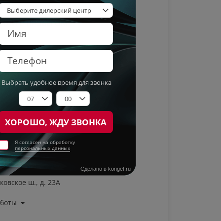
ИЛИ С ПРОБЕГОМ
ковское ш., д. 23А
аботы