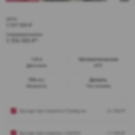
Цена:
3 597 000
₽
Спецпредложение:
3 356 000
₽*
1.9 л
Автоматическая
Двигатель
КПП
194 л.с.
Дизель
Мощность
Тип топлива
Выгода при покупке в Трейд-ин
- 61 000
₽
Выгода при покупке с КАСКО
- 11 000
₽