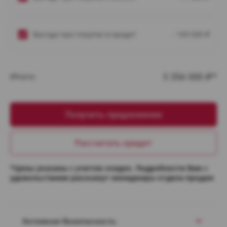
Выгода при покупке в кредит
- 169 000
₽
3 356 000
Итого:
₽*
Получить предложение
Рассчитать кредит
*Цены указаны с учетом скидок. Подробности Вам с
удовольствием расскажут менеджеры отдела продаж
Активная безопасность