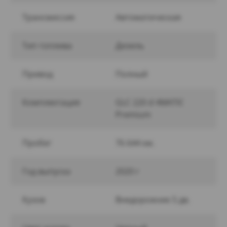
Трансмиссия
Автоматическая
Тип топлива
Дизель
Привод
Полный
Комплектация
GLC 220 d 4MATIC
Premium
Пробег
76 644 км.
Год выпуска
2020 г
Кузов
Внедорожник 5 дв.