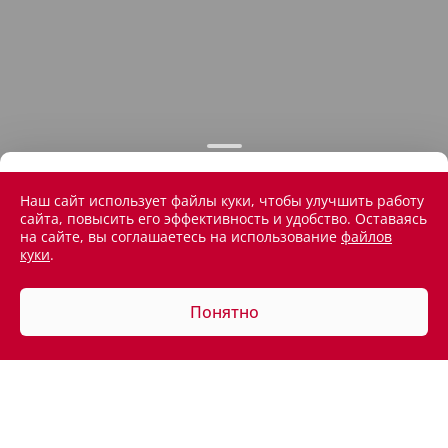
Наш сайт использует файлы куки, чтобы улучшить работу
сайта, повысить его эффективность и удобство. Оставаясь
на сайте, вы соглашаетесь на использование
файлов
куки
.
Понятно