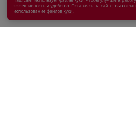
Наш сайт использует файлы куки, чтобы улучшить работу
эффективность и удобство. Оставаясь на сайте, вы согла
использование
файлов куки
.
АВТОМОБИЛИ В НАЛИЧИИ
ПОКУП
Новые автомобили
Автокр
Автомобили с пробегом
Автост
Лизин
Обмен 
Акции
КОНТАКТЫ
ДРУГО
Положе