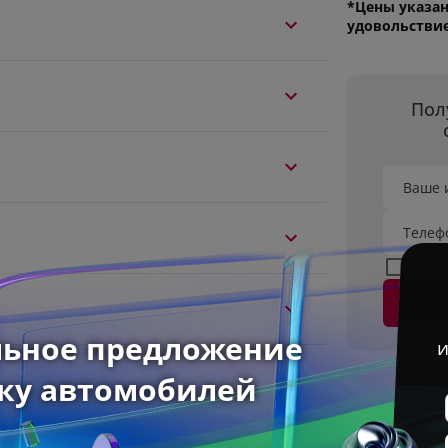
*Цены указан
удовольстви
Пол
Ваше 
Телеф
Я с
3 л