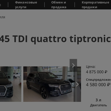
Финансовые
Обмен и
Корпоративные
с
услуги
продажа
продажи
иля
45 TDI quattro tiptronic
Цена:
4 875 000
₽
Спецпредложен
4 580 000
₽
3 л
Двигатель