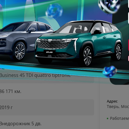
249 л.с.
АВТОМОБ
Автоматическая
Дизель
Полный
Business 45 TDI quattro tiptronic
86 171 км.
Адрес
Тверь, Мос
2019 г
Работаем 
Внедорожник 5 дв.