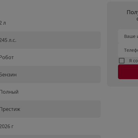
Пол
2 л
Ваше 
245 л.с.
Телеф
Робот
Я с
Бензин
Полный
Престиж
2026 г