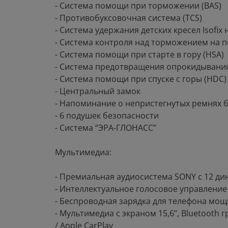
- Система помощи при торможении (BAS)
- Противобуксовочная система (TCS)
- Система удержания детских кресел Isofix
- Система контроля над торможением на п
- Система помощи при старте в гору (HSA)
- Система предотвращения опрокидывания
- Система помощи при спуске с горы (HDC)
- Центральный замок
- Напоминание о непристегнутых ремнях 
- 6 подушек безопасности
- Система “ЭРА-ГЛОНАСС”
Мультимедиа:
- Премиальная аудиосистема SONY c 12 ди
- Интеллектуальное голосовое управление
- Беспроводная зарядка для телефона мощн
- Мультимедиа c экраном 15,6’’, Bluetooth
/ Apple CarPlay