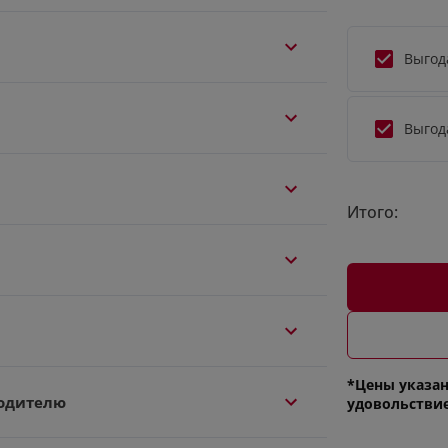
Выгод
Выгод
Итого:
*Цены указан
одителю
удовольстви