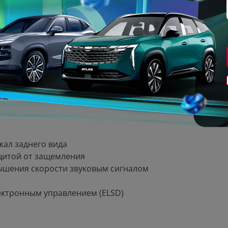
енья водителя в 4-х направлениях
и вылету
кцией AutoHold
я
кал заднего вида
ащитой от защемления
ышения скорости звуковым сигналом
ектронным управлением (ELSD)