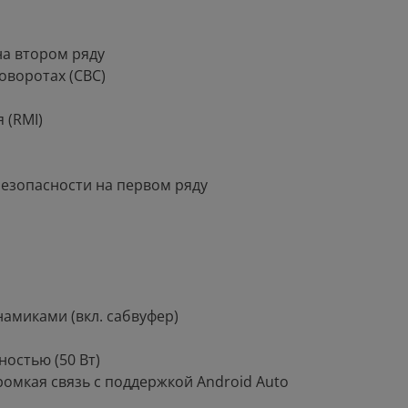
 на втором ряду
оворотах (CBC)
 (RMI)
безопасности на первом ряду
намиками (вкл. сабвуфер)
остью (50 Вт)
 громкая связь с поддержкой Android Auto