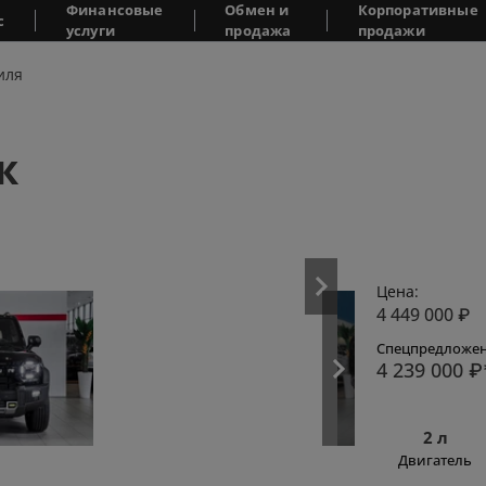
Финансовые
Обмен и
Корпоративные
с
услуги
продажа
продажи
иля
ж
Цена:
4 449 000
₽
Спецпредложен
4 239 000
₽
2 л
Двигатель