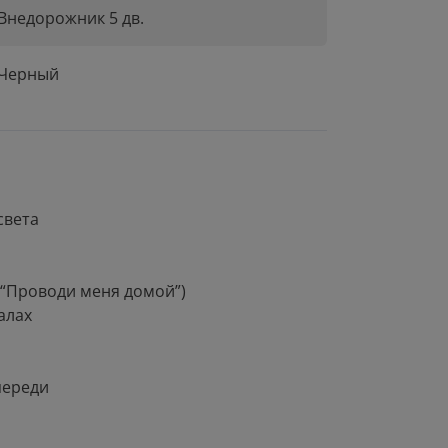
Внедорожник 5 дв.
Черный
света
(“Проводи меня домой”)
алах
переди