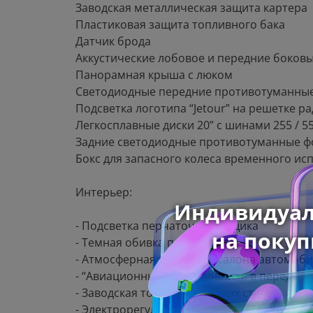
Заводская металлическая защита картера
Пластиковая защита топливного бака
Датчик брода
Аккустические лобовое и передние боковы
Панорамная крыша с люком
Светодиодные передние противотуманны
Подсветка логотипа “Jetour” на решетке р
Легкосплавные диски 20” с шинами 255 / 5
Задние светодиодные противотуманные 
Бокс для запасного колеса временного ис
Интерьер:
- Подсветка перчаточного ящика
- Темная обивка потолка
- Атмосферная подсветка салона автомоби
- “Авиационные” подголовники в передних
- Заводская тонировка задних стекол
- Электрорегулировка сиденья переднего па