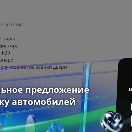
е зеркала
е фары
адиатора
5 R20
фонари
пользования на задней двери
ля (Цветная)
 креслах
ссажира в ​​4-х направлениях