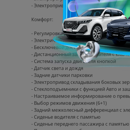
- Электропривод поясничного подпора сид
Комфорт:
- Регулировка рулевой колонки по высоте 
- Электрический стояночный тормоз с фун
- Бесключевой доступ со стороны водител
- Дистанционный запуск двигателя с ключа
- Система запуска двигателя кнопкой
- Датчик света и дождя
- Задние датчики парковки
- Электропривод складывания боковых зер
- Стеклоподъемники с функцией Авто и з
- Настраиваемое информирование о прев
- Выбор режимов движения (6+1)
- Задний межколесный дифференциал с эл
- Сиденье водителя с памятью
- Сиденье переднего пассажира с памятью