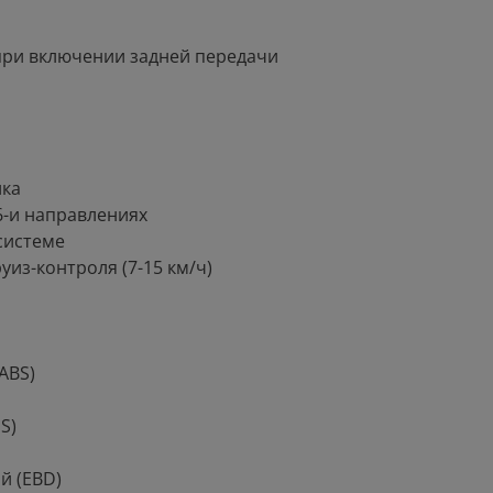
 при включении задней передачи
ика
​6-и направлениях
системе
из-контроля (7-15 км/ч)
ABS)
S)
й (EBD)