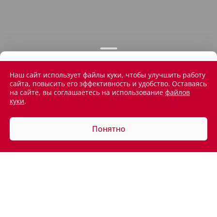
Наш сайт использует файлы куки, чтобы улучшить работу
сайта, повысить его эффективность и удобство. Оставаясь
на сайте, вы соглашаетесь на использование
файлов
куки
.
Понятно
АВТОМОБИЛИ В НАЛИЧИИ