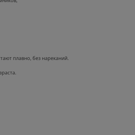
мников;
тают плавно, без нареканий.
зраста.