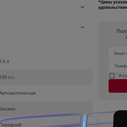
*Цены указан
удовольстви
Пол
Ваше 
1.6 л
Телеф
Я с
109 л.с.
Автоматическая
Бензин
Передний