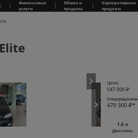
Финансовые
Обмен и
Корпоративные
с
услуги
продажа
продажи
иля
Elite
Цена:
547 000
₽
Спецпредложен
479 300
₽*
1.6 л
Двигатель