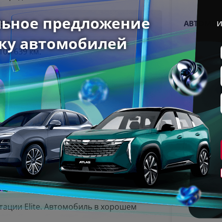
Elite
АВТОМОБ
103 639 км.
2012 г
Хэтчбек 5 дв.
Черный
Адрес
ариант для города!
Тверь, Мос
Работаем 
ации Elite. Автомобиль в хорошем