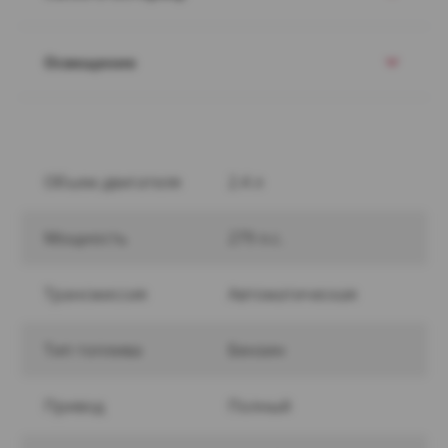
Освещение
Объем двигателя
2.4 л
Мощность
279 л.с.
Трансмиссия
Автоматическая
Тип топлива
Бензин
Привод
Полный