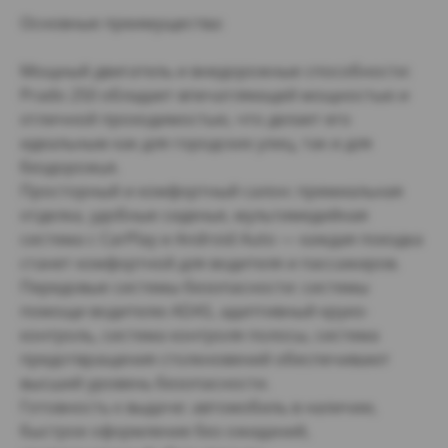
Основные преимущества:
Мощный двигатель и внедорожные способности:
Prado 250 обладает впечатляющей мощностью и
отличной проходимостью, что делает его
идеальным как для городских улиц, так и для
бездорожья.
Просторный и комфортный салон: премиальная
отделка, удобные сиденья, мультимедийная
система с CarPlay и Android Auto — каждая поездка
станет комфортной для водителя и пассажиров.
Передовые системы безопасности: системы
помощи водителю ADAS, адаптивный круиз-
контроль, система контроля полосы, система
предотвращения столкновений обеспечивают
высший уровень безопасности.
Готовность к выдаче: автомобиль в наличии,
быстрое оформление без ожиданий,