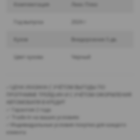
Комплектация
Люкс Плюс
Год выпуска
2024 г
Кузов
Внедорожник 5 дв.
Цвет кузова
Черный
✅ЦЕНА УКАЗАНА С УЧЁТОМ ВЫГОДЫ ПО
ПРОГРАММЕ ТРЕЙД-ИН И С УЧЁТОМ ОФОРМЛЕНИЯ
АВТОМОБИЛЯ В КРЕДИТ
✅ Гарантия 2 года
✅ Trade-in на ваших условиях
✅Индивидуальные условия покупки для каждого
клиента