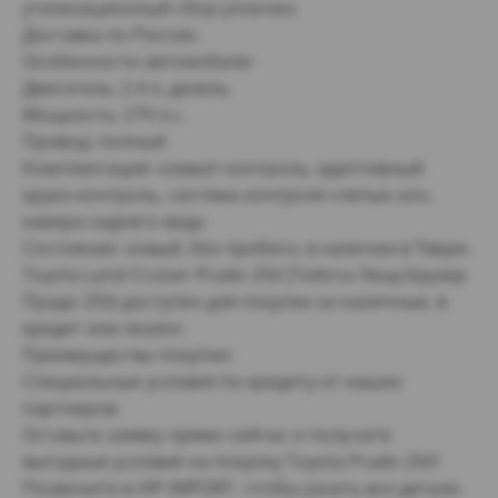
утилизационный сбор уплачен.
Доставка по России.
Особенности автомобиля:
Двигатель: 2.4 л, дизель
Мощность: 279 л.с.
Привод: полный
Комплектация: климат-контроль, адаптивный
круиз-контроль, система контроля слепых зон,
камера заднего вида
Состояние: новый, без пробега, в наличии в Твери.
Toyota Land Cruiser Prado 250 (Тойота Ленд Крузер
Прадо 250) доступен для покупки за наличные, в
кредит или лизинг.
Преимущества покупки:
Специальные условия по кредиту от наших
партнеров.
Оставьте заявку прямо сейчас и получите
выгодные условия на покупку Toyota Prado 250!
Позвоните в VIP-IMPORT, чтобы узнать все детали.