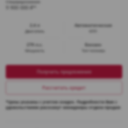
Спецпредложение:
9 900 000
₽*
2.4 л
Автоматическая
Двигатель
КПП
279 л.с.
Бензин
Мощность
Тип топлива
Получить предложение
Рассчитать кредит
*Цены указаны с учетом скидок. Подробности Вам с
удовольствием расскажут менеджеры отдела продаж