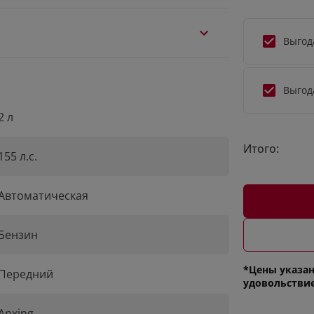
Выгод
Выгод
2 л
Итого:
155 л.с.
Автоматическая
Бензин
*Цены указан
Передний
удовольстви
Anxing