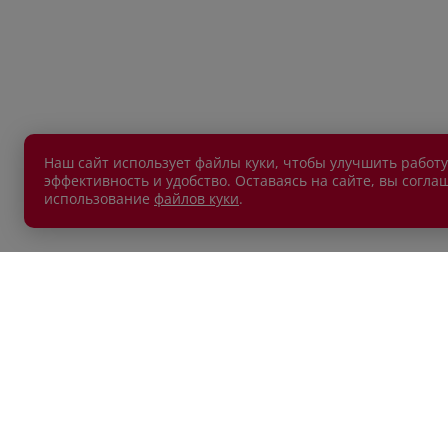
Наш сайт использует файлы куки, чтобы улучшить работу
эффективность и удобство. Оставаясь на сайте, вы согла
использование
файлов куки
.
АВТОМОБИЛИ В НАЛИЧИИ
ПОКУП
Новые автомобили
Автокр
Автомобили с пробегом
Автост
Лизин