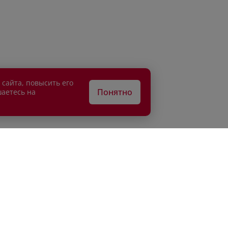
 сайта, повысить его
Понятно
шаетесь на
АТЕЛЯМ
ВЛАДЕЛЬЦАМ
едитование
Сервисные спецпредложени
рахование
Сервисное обслуживание
г
Кузовной ремонт