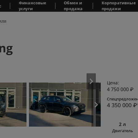
Финансовые
Обмен и
Корпоративные
с
услуги
продажа
продажи
иля
ng
Цена:
4 750 000
₽
Спецпредложен
4 350 000
₽
2 л
Двигатель