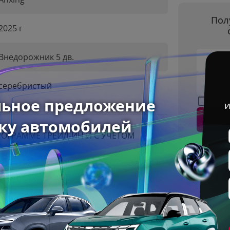
Пол
2025 г
Внедорожник 5 дв.
Ваше 
Телеф
серебристый
Я с
ОГРАММЕ ТРЕЙД-ИН И С УЧЁТОМ
ждого клиента
льный внедорожник, который подойдёт
ешествий за город. Автомобиль оснащён