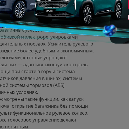
щностью 155 лошадиных сил и
беспечивает комфортное вождение и
 пятидверная компоновка делают этот
азличных условий эксплуатации.
 обивкой и электрорегулировками
длительных поездок. Усилитель рулевого
 вождение более удобным и экономичным.
ологиями, которые упрощают
еди них — адаптивный круиз-контроль,
ощи при старте в гору и система
атчиков давления в шинах, системы
ной системы тормозов (ABS)
личных условиях.
усмотрены такие функции, как запуск
ключа, открытие багажника без помощи
Мультифункциональное рулевое колесо,
акже голосовое управление делают
но понятным.