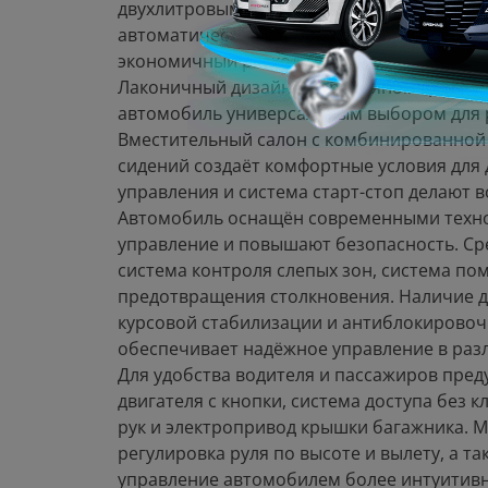
двухлитровым бензиновым двигателем мо
автоматической коробкой передач, что о
экономичный расход топлива.
Лаконичный дизайн в серебряном цвете и
автомобиль универсальным выбором для р
Вместительный салон с комбинированной
сидений создаёт комфортные условия для 
управления и система старт-стоп делают
Автомобиль оснащён современными техн
управление и повышают безопасность. Ср
система контроля слепых зон, система пом
предотвращения столкновения. Наличие д
курсовой стабилизации и антиблокировоч
обеспечивает надёжное управление в раз
Для удобства водителя и пассажиров пред
двигателя с кнопки, система доступа без 
рук и электропривод крышки багажника. 
регулировка руля по высоте и вылету, а т
управление автомобилем более интуитив