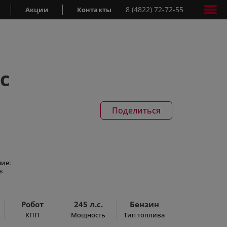
8 (4822) 72-72-55
Акции
Контакты
c
Поделиться
ие:
*
Робот
245 л.с.
Бензин
КПП
Мощность
Тип топлива