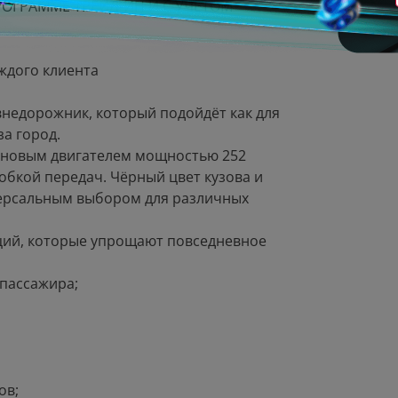
ОГРАММЕ ТРЕЙД-ИН И С УЧЁТОМ
ждого клиента
внедорожник, который подойдёт как для
за город.
иновым двигателем мощностью 252
бкой передач. Чёрный цвет кузова и
версальным выбором для различных
ций, которые упрощают повседневное
 пассажира;
ов;