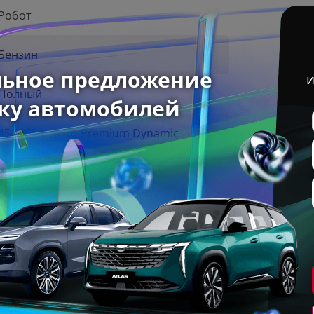
Робот
Бензин
Полный
45 TFSI quattro Premium Dynamic
2025 г
Внедорожник 5 дв. L
Белый