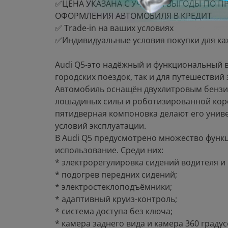
✅ЦЕНА УКАЗАНА С УЧЁТОМ ВЫГОДЫ ПО ПР
ОФОРМЛЕНИЯ АВТОМОБИЛЯ В КРЕДИТ
✅ Trade-in на ваших условиях
✅Индивидуальные условия покупки для ка
Audi Q5-это надёжный и функциональный 
городских поездок, так и для путешествий 
Автомобиль оснащён двухлитровым бенз
лошадиных силы и роботизированной коро
пятидверная компоновка делают его уни
условий эксплуатации.
В Audi Q5 предусмотрено множество функ
использование. Среди них:
* электрорегулировка сидений водителя и
* подогрев передних сидений;
* электростеклоподъёмники;
* адаптивный круиз-контроль;
* система доступа без ключа;
* камера заднего вида и камера 360 градус