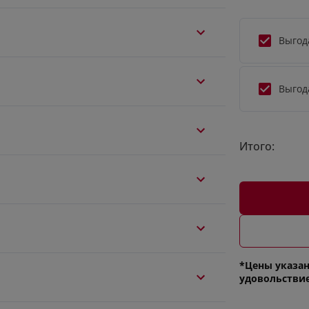
Выгод
Выгод
Итого:
*Цены указан
удовольстви