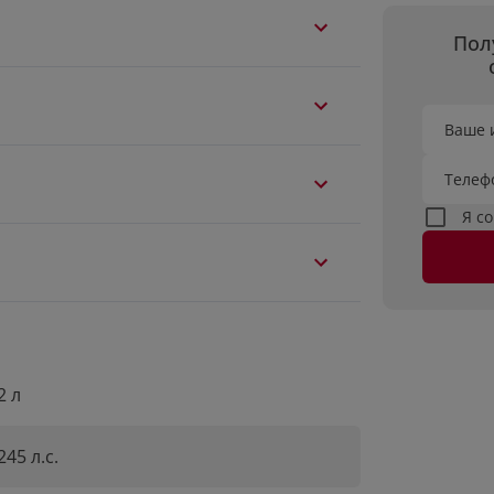
Пол
Ваше 
Телеф
Я с
2 л
245 л.с.