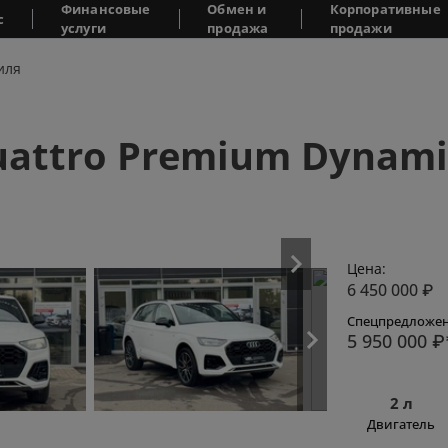
Финансовые
Обмен и
Корпоративные
с
услуги
продажа
продажи
иля
quattro Premium Dynami
Цена:
6 450 000
₽
Спецпредложен
5 950 000
₽
2 л
Двигатель