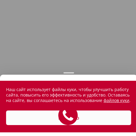
Наш сайт использует файлы куки, чтобы улучшить работу
сайта, повысить его эффективность и удобство. Оставаясь
на сайте, вы соглашаетесь на использование
файлов куки
.
Понятно