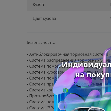
Кузов
Цвет кузова
Безопасность:
▪ Антиблокировочная тормозная система (
▪ Система распределения тормозных усили
▪ Система помощи при старте в гору (HSA)
▪ Система курсовой устойчивости (ESC)
▪ Система помощи при торможении (BAS)
▪ Система предотвращения опрокидывания
▪ Система контроля давления в шинах (TPM
▪ Противобуксовочная система (TCS)
▪ Система помощи при спуске с горы (HDC)
▪ Система "ЭРА-ГЛОНАСС"