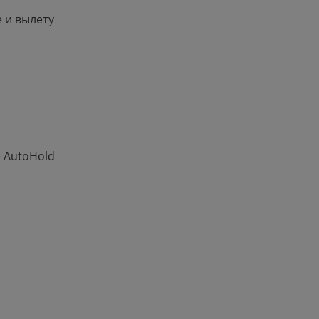
е и вылету
а
 AutoHold