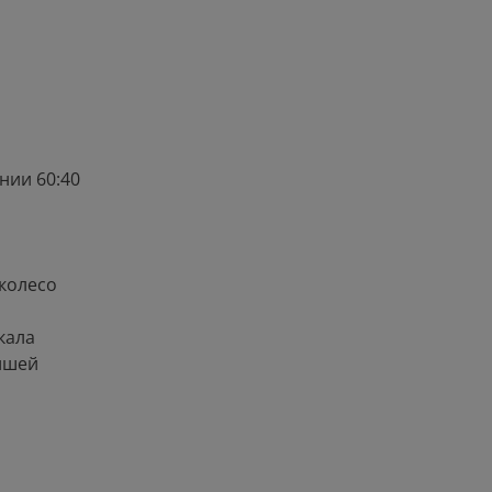
нии 60:40
колесо
кала
ишей