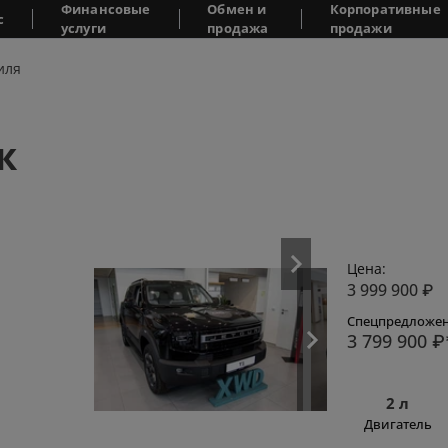
Финансовые
Обмен и
Корпоративные
с
услуги
продажа
продажи
иля
ж
Цена:
3 999 900
₽
Спецпредложен
3 799 900
₽
2 л
Двигатель