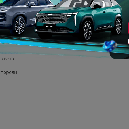
 на 2 ряду
при аварии
 света
спереди