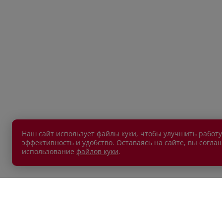
Наш сайт использует файлы куки, чтобы улучшить работу
эффективность и удобство. Оставаясь на сайте, вы согла
использование
файлов куки
.
АВТОМОБИЛИ В НАЛИЧИИ
ПОКУП