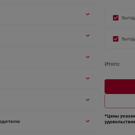
Выгод
Выгод
Итого:
*Цены указан
одителю
удовольстви