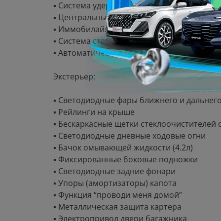
▪ Система удержания детских кресел ISOFIX
▪ Центральный замок
▪ Иммобилайзер
▪ Система стабилизации в повороте (CBC)
▪ Автоматическое отпирание всех дверей 
Экстерьер:
▪ Светодиодные фары ближнего и дальнего
▪ Рейлинги на крыше
▪ Бескаркасные щетки стеклоочистителей 
▪ Светодиодные дневные ходовые огни
▪ Бачок омывающей жидкости (4.2л)
▪ Фиксированные боковые подножки
▪ Светодиодные задние фонари
▪ Упоры (амортизаторы) капота
▪ Функция “проводи меня домой”
▪ Металлическая защита картера
▪ Электропривод двери багажника