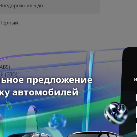
Внедорожник 5 дв.
Черный
ABS)
й (EBD)
 (RMI)
S)