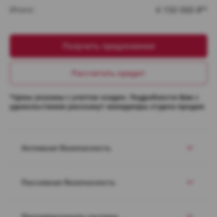
4 150 000
Итого:
₽*
Получить предложение
Рассчитать кредит
*Цены указаны с учетом скидок. Подробности Вам с
удовольствием расскажут менеджеры отдела продаж
Активная безопасность
Пассивная безопасность
Противоугонная система