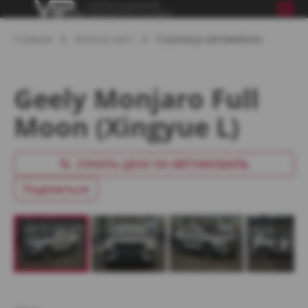
Главная
Фильтр авто
Страница автомобиля
Geely Monjaro Full
Moon (Xingyue L)
УЗНАТЬ ЦЕНУ НА АВТОМОБИЛЬ
Поделиться