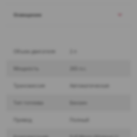
Освещение
Объем двигателя
2 л
Мощность
265 л.с.
Трансмиссия
Автоматическая
Тип топлива
Бензин
Привод
Полный