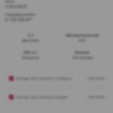
Цена:
4 450 000
₽
Спецпредложение:
4 150 000
₽*
2 л
Автоматическая
Двигатель
КПП
265 л.с.
Бензин
Мощность
Тип топлива
Выгода при покупке в Трейд-ин
- 100 000
₽
Выгода при покупке в кредит
- 200 000
₽