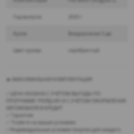
Комплектация
Full Moon (Xingyue L)
Год выпуска
2025 г
Кузов
Внедорожник 5 дв.
Цвет кузова
серебристый
🔥 МАКСИМАЛЬНАЯ КОМПЛЕКТАЦИЯ
✅ЦЕНА УКАЗАНА С УЧЁТОМ ВЫГОДЫ ПО
ПРОГРАММЕ ТРЕЙД-ИН И С УЧЁТОМ ОФОРМЛЕНИЯ
АВТОМОБИЛЯ В КРЕДИТ
✅ Гарантия
✅ Trade-in на ваших условиях
✅Индивидуальные условия покупки для каждого